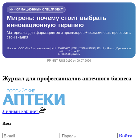
ИНФОРМАЦИОННЫЙ СПЕЦПРОЕКТ
Мигрень: почему стоит выбрать
инновационную терапию
Материалы для фармацевтов и провизоров + возможность проверить
свои знания
Реклама. ООО «Пфайзер Инновации» | ИНН 7703106050 | ОГРН 1157746182956 | 123112, г. Москва, Пресненская
наб., д. 10, этаж 22
ERID: 2SDnjcLWEjV
PP-NNT-RUS-0190 от 09.07.2026
Журнал для профессионалов аптечного бизнеса
Личный кабинет
Вход
Войти