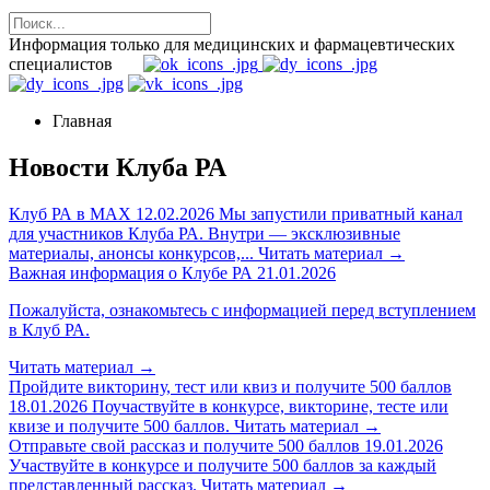
Информация только для медицинских и фармацевтических
специалистов
Главная
Новости Клуба РА
Клуб РА в MAX
12.02.2026
Мы запустили приватный канал
для участников Клуба РА. Внутри — эксклюзивные
материалы, анонсы конкурсов,...
Читать материал
→
Важная информация о Клубе РА
21.01.2026
Пожалуйста, ознакомьтесь с информацией перед вступлением
в Клуб РА.
Читать материал
→
Пройдите викторину, тест или квиз и получите 500 баллов
18.01.2026
Поучаствуйте в конкурсе, викторине, тесте или
квизе и получите 500 баллов.
Читать материал
→
Отправьте свой рассказ и получите 500 баллов
19.01.2026
Участвуйте в конкурсе и получите 500 баллов за каждый
представленный рассказ.
Читать материал
→