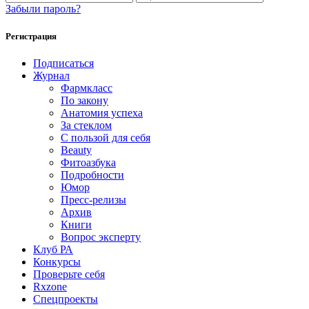
Забыли пароль?
Регистрация
Подписаться
Журнал
Фармкласс
По закону
Анатомия успеха
За стеклом
С пользой для себя
Beauty
Фитоазбука
Подробности
Юмор
Пресс-релизы
Архив
Книги
Вопрос эксперту
Клуб РА
Конкурсы
Проверьте себя
Rxzone
Спецпроекты