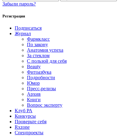
Забыли пароль?
Регистрация
Подписаться
Журнал
Фармкласс
По закону
Анатомия успеха
За стеклом
С пользой для себя
Beauty
Фитоазбука
Подробности
Юмор
Пресс-релизы
Архив
Книги
Вопрос эксперту
Клуб РА
Конкурсы
Проверьте себя
Rxzone
Спецпроекты