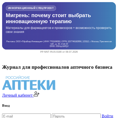
ИНФОРМАЦИОННЫЙ СПЕЦПРОЕКТ
Мигрень: почему стоит выбрать
инновационную терапию
Материалы для фармацевтов и провизоров + возможность проверить
свои знания
Реклама. ООО «Пфайзер Инновации» | ИНН 7703106050 | ОГРН 1157746182956 | 123112, г. Москва, Пресненская
наб., д. 10, этаж 22
ERID: 2SDnjcLWEjV
PP-NNT-RUS-0190 от 09.07.2026
Журнал для профессионалов аптечного бизнеса
Личный кабинет
Вход
Войти