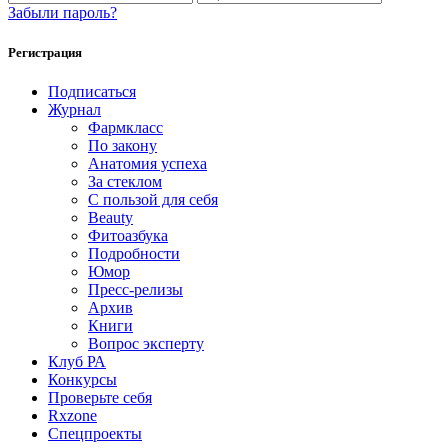
Забыли пароль?
Регистрация
Подписаться
Журнал
Фармкласс
По закону
Анатомия успеха
За стеклом
С пользой для себя
Beauty
Фитоазбука
Подробности
Юмор
Пресс-релизы
Архив
Книги
Вопрос эксперту
Клуб РА
Конкурсы
Проверьте себя
Rxzone
Спецпроекты