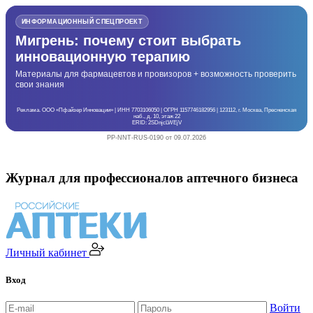
ИНФОРМАЦИОННЫЙ СПЕЦПРОЕКТ
Мигрень: почему стоит выбрать
инновационную терапию
Материалы для фармацевтов и провизоров + возможность проверить
свои знания
Реклама. ООО «Пфайзер Инновации» | ИНН 7703106050 | ОГРН 1157746182956 | 123112, г. Москва, Пресненская
наб., д. 10, этаж 22
ERID: 2SDnjcLWEjV
PP-NNT-RUS-0190 от 09.07.2026
Журнал для профессионалов аптечного бизнеса
Личный кабинет
Вход
Войти