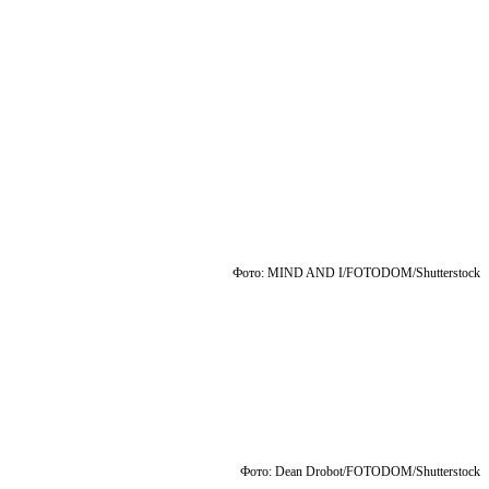
Фото: MIND AND I/FOTODOM/Shutterstoсk
Фото: Dean Drobot/FOTODOM/Shutterstoсk