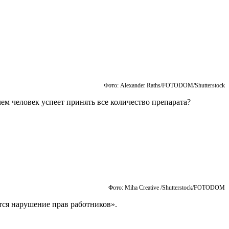
Фото: Alexander Raths/FOTODOM/Shutterstoсk
чем человек успеет принять все количество препарата?
Фото: Miha Creative /Shutterstoсk/FOTODOM
ется нарушение прав работников».