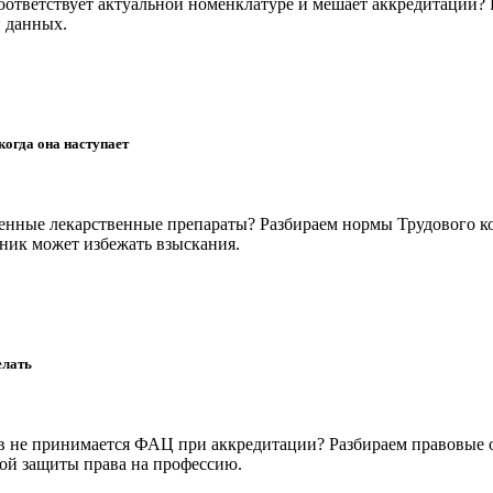
оответствует актуальной номенклатуре и мешает аккредитации? 
и данных.
когда она наступает
ченные лекарственные препараты? Разбираем нормы Трудового к
тник может избежать взыскания.
елать
в не принимается ФАЦ при аккредитации? Разбираем правовые о
ной защиты права на профессию.