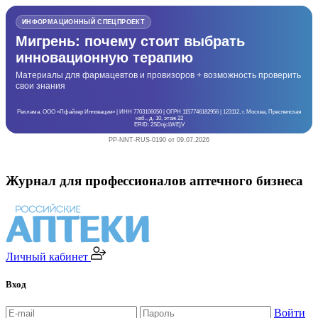
ИНФОРМАЦИОННЫЙ СПЕЦПРОЕКТ
Мигрень: почему стоит выбрать
инновационную терапию
Материалы для фармацевтов и провизоров + возможность проверить
свои знания
Реклама. ООО «Пфайзер Инновации» | ИНН 7703106050 | ОГРН 1157746182956 | 123112, г. Москва, Пресненская
наб., д. 10, этаж 22
ERID: 2SDnjcLWEjV
PP-NNT-RUS-0190 от 09.07.2026
Журнал для профессионалов аптечного бизнеса
Личный кабинет
Вход
Войти