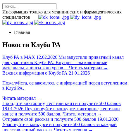
Информация только для медицинских и фармацевтических
специалистов
Главная
Новости Клуба РА
Клуб РА в MAX
12.02.2026
Мы запустили приватный канал
для участников Клуба РА. Внутри — эксклюзивные
материалы, анонсы конкурсов,...
Читать материал
→
Важная информация о Клубе РА
21.01.2026
Пожалуйста, ознакомьтесь с информацией перед вступлением
в Клуб РА.
Читать материал
→
Пройдите викторину, тест или квиз и получите 500 баллов
18.01.2026
Поучаствуйте в конкурсе, викторине, тесте или
квизе и получите 500 баллов.
Читать материал
→
Отправьте свой рассказ и получите 500 баллов
19.01.2026
Участвуйте в конкурсе и получите 500 баллов за каждый
представленный рассказ.
Читать материал
→