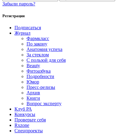
Забыли пароль?
Регистрация
Подписаться
Журнал
Фармкласс
По закону
Анатомия успеха
За стеклом
С пользой для себя
Beauty
Фитоазбука
Подробности
Юмор
Пресс-релизы
Архив
Книги
Вопрос эксперту
Клуб РА
Конкурсы
Проверьте себя
Rxzone
Спецпроекты