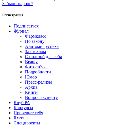
Забыли пароль?
Регистрация
Подписаться
Журнал
Фармкласс
По закону
Анатомия успеха
За стеклом
С пользой для себя
Beauty
Фитоазбука
Подробности
Юмор
Пресс-релизы
Архив
Книги
Вопрос эксперту
Клуб РА
Конкурсы
Проверьте себя
Rxzone
Спецпроекты