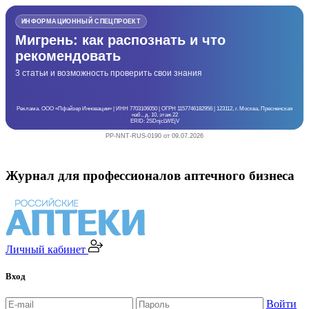
ИНФОРМАЦИОННЫЙ СПЕЦПРОЕКТ
Мигрень: как распознать и что
рекомендовать
3 статьи и возможность проверить свои знания
Реклама. ООО «Пфайзер Инновации» | ИНН 7703106050 | ОГРН 1157746182956 | 123112, г. Москва, Пресненская
наб., д. 10, этаж 22
ERID: 2SDnjcLWEjV
PP-NNT-RUS-0190 от 09.07.2026
Журнал для профессионалов аптечного бизнеса
Личный кабинет
Вход
Войти