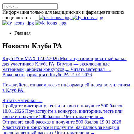
Информация только для медицинских и фармацевтических
специалистов
Главная
Новости Клуба РА
Клуб РА в MAX
12.02.2026
Мы запустили приватный канал
для участников Клуба РА. Внутри — эксклюзивные
материалы, анонсы конкурсов,...
Читать материал
→
Важная информация о Клубе РА
21.01.2026
Пожалуйста, ознакомьтесь с информацией перед вступлением
в Клуб РА.
Читать материал
→
Пройдите викторину, тест или квиз и получите 500 баллов
18.01.2026
Поучаствуйте в конкурсе, викторине, тесте или
квизе и получите 500 баллов.
Читать материал
→
Отправьте свой рассказ и получите 500 баллов
19.01.2026
Участвуйте в конкурсе и получите 500 баллов за каждый
представленный рассказ.
Читать материал
→