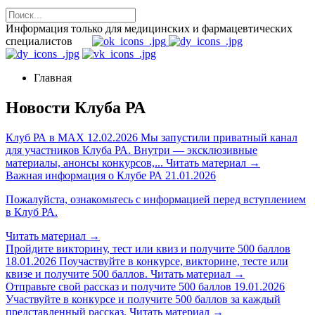
Информация только для медицинских и фармацевтических
специалистов
Главная
Новости Клуба РА
Клуб РА в MAX
12.02.2026
Мы запустили приватный канал
для участников Клуба РА. Внутри — эксклюзивные
материалы, анонсы конкурсов,...
Читать материал
→
Важная информация о Клубе РА
21.01.2026
Пожалуйста, ознакомьтесь с информацией перед вступлением
в Клуб РА.
Читать материал
→
Пройдите викторину, тест или квиз и получите 500 баллов
18.01.2026
Поучаствуйте в конкурсе, викторине, тесте или
квизе и получите 500 баллов.
Читать материал
→
Отправьте свой рассказ и получите 500 баллов
19.01.2026
Участвуйте в конкурсе и получите 500 баллов за каждый
представленный рассказ.
Читать материал
→