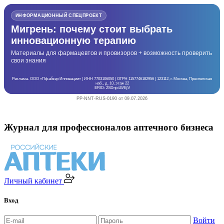
ИНФОРМАЦИОННЫЙ СПЕЦПРОЕКТ
Мигрень: почему стоит выбрать
инновационную терапию
Материалы для фармацевтов и провизоров + возможность проверить
свои знания
Реклама. ООО «Пфайзер Инновации» | ИНН 7703106050 | ОГРН 1157746182956 | 123112, г. Москва, Пресненская
наб., д. 10, этаж 22
ERID: 2SDnjcLWEjV
PP-NNT-RUS-0190 от 09.07.2026
Журнал для профессионалов аптечного бизнеса
Личный кабинет
Вход
Войти