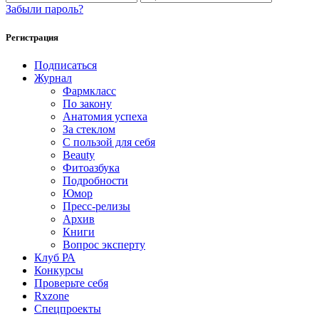
Забыли пароль?
Регистрация
Подписаться
Журнал
Фармкласс
По закону
Анатомия успеха
За стеклом
С пользой для себя
Beauty
Фитоазбука
Подробности
Юмор
Пресс-релизы
Архив
Книги
Вопрос эксперту
Клуб РА
Конкурсы
Проверьте себя
Rxzone
Спецпроекты