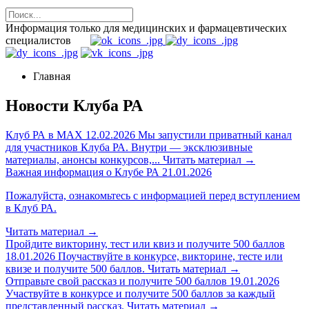
Информация только для медицинских и фармацевтических
специалистов
Главная
Новости Клуба РА
Клуб РА в MAX
12.02.2026
Мы запустили приватный канал
для участников Клуба РА. Внутри — эксклюзивные
материалы, анонсы конкурсов,...
Читать материал
→
Важная информация о Клубе РА
21.01.2026
Пожалуйста, ознакомьтесь с информацией перед вступлением
в Клуб РА.
Читать материал
→
Пройдите викторину, тест или квиз и получите 500 баллов
18.01.2026
Поучаствуйте в конкурсе, викторине, тесте или
квизе и получите 500 баллов.
Читать материал
→
Отправьте свой рассказ и получите 500 баллов
19.01.2026
Участвуйте в конкурсе и получите 500 баллов за каждый
представленный рассказ.
Читать материал
→