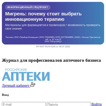
ИНФОРМАЦИОННЫЙ СПЕЦПРОЕКТ
Мигрень: почему стоит выбрать
инновационную терапию
Материалы для фармацевтов и провизоров + возможность проверить
свои знания
Реклама. ООО «Пфайзер Инновации» | ИНН 7703106050 | ОГРН 1157746182956 | 123112, г. Москва, Пресненская
наб., д. 10, этаж 22
ERID: 2SDnjcLWEjV
PP-NNT-RUS-0190 от 09.07.2026
Журнал для профессионалов аптечного бизнеса
Личный кабинет
Вход
Войти