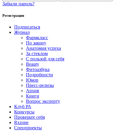
Забыли пароль?
Регистрация
Подписаться
Журнал
Фармкласс
По закону
Анатомия успеха
За стеклом
С пользой для себя
Beauty
Фитоазбука
Подробности
Юмор
Пресс-релизы
Архив
Книги
Вопрос эксперту
Клуб РА
Конкурсы
Проверьте себя
Rxzone
Спецпроекты