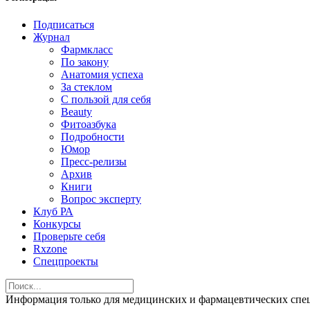
Подписаться
Журнал
Фармкласс
По закону
Анатомия успеха
За стеклом
С пользой для себя
Beauty
Фитоазбука
Подробности
Юмор
Пресс-релизы
Архив
Книги
Вопрос эксперту
Клуб РА
Конкурсы
Проверьте себя
Rxzone
Спецпроекты
Информация только для медицинских и фармацевтических 