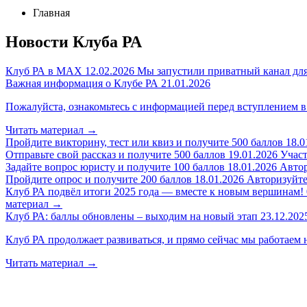
Главная
Новости Клуба РА
Клуб РА в MAX
12.02.2026
Мы запустили приватный канал для
Важная информация о Клубе РА
21.01.2026
Пожалуйста, ознакомьтесь с информацией перед вступлением в
Читать материал
→
Пройдите викторину, тест или квиз и получите 500 баллов
18.0
Отправьте свой рассказ и получите 500 баллов
19.01.2026
Участ
Задайте вопрос юристу и получите 100 баллов
18.01.2026
Автор
Пройдите опрос и получите 200 баллов
18.01.2026
Авторизуйтес
Клуб РА подвёл итоги 2025 года — вместе к новым вершинам!
материал
→
Клуб РА: баллы обновлены – выходим на новый этап
23.12.202
Клуб РА продолжает развиваться, и прямо сейчас мы работаем 
Читать материал
→