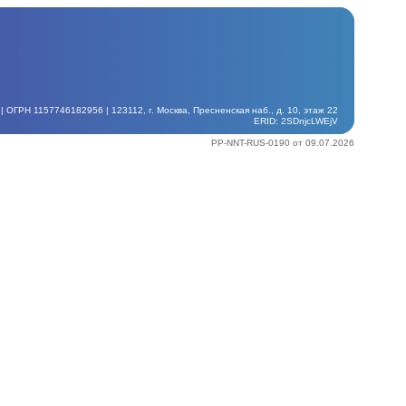
ГРН 1157746182956 | 123112, г. Москва, Пресненская наб., д. 10, этаж 22
ERID: 2SDnjcLWEjV
PP-NNT-RUS-0190 от 09.07.2026