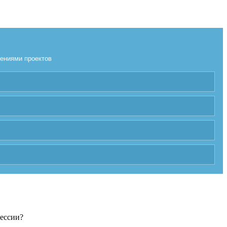
лениями проектов
фессии?