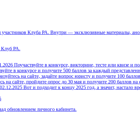
 участников Клуба РА. Внутри — эксклюзивные материалы, анон
 Клуб РА.
1.2026
Поучаствуйте в конкурсе, викторине, тесте или квизе и по
вуйте в конкурсе и получите 500 баллов за каждый представленн
изуйтесь на сайте, задайте вопрос юристу и получите 100 баллов
ь на сайте, пройдите опрос до 30 мая и получите 200 баллов на 
02.12.2025
Вот и подходит к концу 2025 год, а значит, настало вр
5
над обновлением личного кабинета.