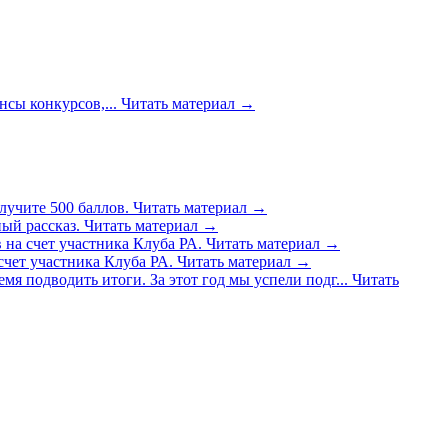
сы конкурсов,...
Читать материал
→
лучите 500 баллов.
Читать материал
→
ый рассказ.
Читать материал
→
 на счет участника Клуба РА.
Читать материал
→
счет участника Клуба РА.
Читать материал
→
емя подводить итоги. За этот год мы успели подг...
Читать