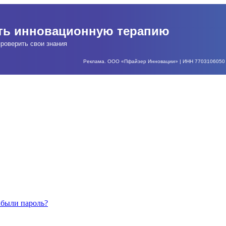
ать инновационную терапию
роверить свои знания
Реклама. ООО «Пфайзер Инновации» | ИНН 7703106050 | О
абыли пароль?