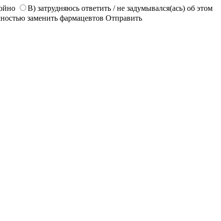
койно
В) затрудняюсь ответить / не задумывался(ась) об этом
лностью заменить фармацевтов
Отправить