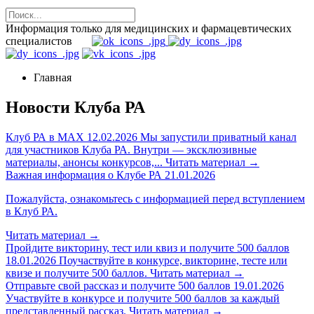
Информация только для медицинских и фармацевтических
специалистов
Главная
Новости Клуба РА
Клуб РА в MAX
12.02.2026
Мы запустили приватный канал
для участников Клуба РА. Внутри — эксклюзивные
материалы, анонсы конкурсов,...
Читать материал
→
Важная информация о Клубе РА
21.01.2026
Пожалуйста, ознакомьтесь с информацией перед вступлением
в Клуб РА.
Читать материал
→
Пройдите викторину, тест или квиз и получите 500 баллов
18.01.2026
Поучаствуйте в конкурсе, викторине, тесте или
квизе и получите 500 баллов.
Читать материал
→
Отправьте свой рассказ и получите 500 баллов
19.01.2026
Участвуйте в конкурсе и получите 500 баллов за каждый
представленный рассказ.
Читать материал
→