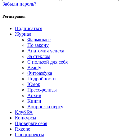
Забыли пароль?
Регистрация
Подписаться
Журнал
Фармкласс
По закону
Анатомия успеха
За стеклом
С пользой для себя
Beauty
Фитоазбука
Подробности
Юмор
Пресс-релизы
Архив
Книги
Вопрос эксперту
Клуб РА
Конкурсы
Проверьте себя
Rxzone
Спецпроекты