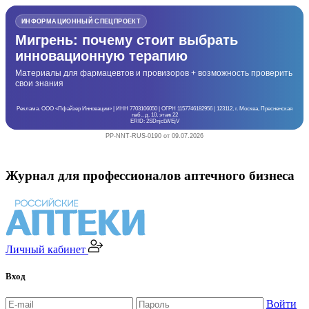
ИНФОРМАЦИОННЫЙ СПЕЦПРОЕКТ
Мигрень: почему стоит выбрать
инновационную терапию
Материалы для фармацевтов и провизоров + возможность проверить
свои знания
Реклама. ООО «Пфайзер Инновации» | ИНН 7703106050 | ОГРН 1157746182956 | 123112, г. Москва, Пресненская
наб., д. 10, этаж 22
ERID: 2SDnjcLWEjV
PP-NNT-RUS-0190 от 09.07.2026
Журнал для профессионалов аптечного бизнеса
Личный кабинет
Вход
Войти