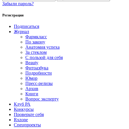
Забыли пароль?
Регистрация
Подписаться
Журнал
Фармкласс
По закону
Анатомия успеха
За стеклом
С пользой для себя
Beauty
Фитоазбука
Подробности
Юмор
Пресс-релизы
Архив
Книги
Вопрос эксперту
Клуб РА
Конкурсы
Проверьте себя
Rxzone
Спецпроекты