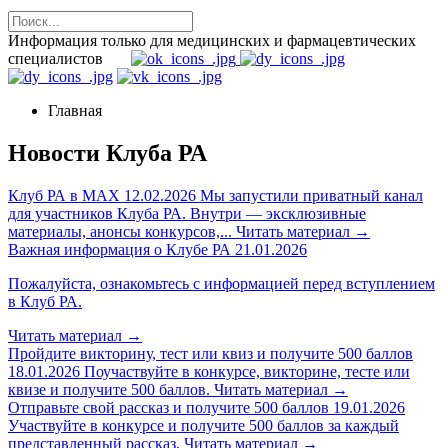
Информация только для медицинских и фармацевтических
специалистов
Главная
Новости Клуба РА
Клуб РА в MAX
12.02.2026
Мы запустили приватный канал
для участников Клуба РА. Внутри — эксклюзивные
материалы, анонсы конкурсов,...
Читать материал
→
Важная информация о Клубе РА
21.01.2026
Пожалуйста, ознакомьтесь с информацией перед вступлением
в Клуб РА.
Читать материал
→
Пройдите викторину, тест или квиз и получите 500 баллов
18.01.2026
Поучаствуйте в конкурсе, викторине, тесте или
квизе и получите 500 баллов.
Читать материал
→
Отправьте свой рассказ и получите 500 баллов
19.01.2026
Участвуйте в конкурсе и получите 500 баллов за каждый
представленный рассказ.
Читать материал
→