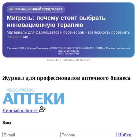
ИНФОРМАЦИОННЫЙ СПЕЦПРОЕКТ
Мигрень: почему стоит выбрать
инновационную терапию
Материалы для фармацевтов и провизоров + возможность проверить
свои знания
Реклама. ООО «Пфайзер Инновации» | ИНН 7703106050 | ОГРН 1157746182956 | 123112, г. Москва, Пресненская
наб., д. 10, этаж 22
ERID: 2SDnjcLWEjV
PP-NNT-RUS-0190 от 09.07.2026
Журнал для профессионалов аптечного бизнеса
Личный кабинет
Вход
Войти