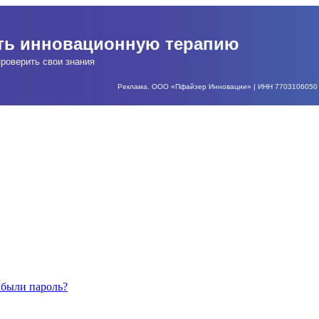
ать инновационную терапию
роверить свои знания
Реклама. ООО «Пфайзер Инновации» | ИНН 7703106050 | О
абыли пароль?