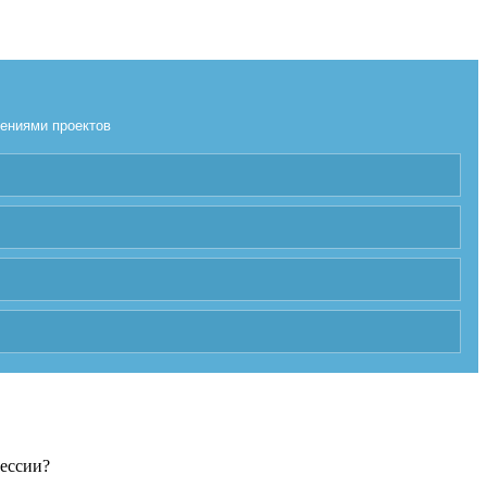
лениями проектов
фессии?