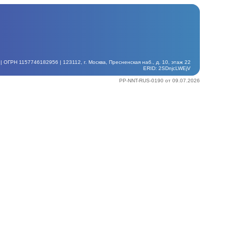
ГРН 1157746182956 | 123112, г. Москва, Пресненская наб., д. 10, этаж 22
ERID: 2SDnjcLWEjV
PP-NNT-RUS-0190 от 09.07.2026