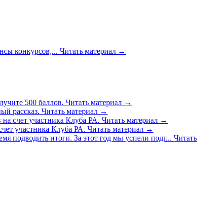
сы конкурсов,...
Читать материал
→
лучите 500 баллов.
Читать материал
→
ый рассказ.
Читать материал
→
 на счет участника Клуба РА.
Читать материал
→
счет участника Клуба РА.
Читать материал
→
емя подводить итоги. За этот год мы успели подг...
Читать