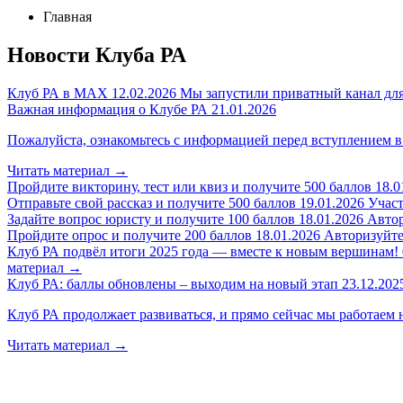
Главная
Новости Клуба РА
Клуб РА в MAX
12.02.2026
Мы запустили приватный канал для
Важная информация о Клубе РА
21.01.2026
Пожалуйста, ознакомьтесь с информацией перед вступлением в
Читать материал
→
Пройдите викторину, тест или квиз и получите 500 баллов
18.0
Отправьте свой рассказ и получите 500 баллов
19.01.2026
Участ
Задайте вопрос юристу и получите 100 баллов
18.01.2026
Автор
Пройдите опрос и получите 200 баллов
18.01.2026
Авторизуйтес
Клуб РА подвёл итоги 2025 года — вместе к новым вершинам!
материал
→
Клуб РА: баллы обновлены – выходим на новый этап
23.12.202
Клуб РА продолжает развиваться, и прямо сейчас мы работаем 
Читать материал
→