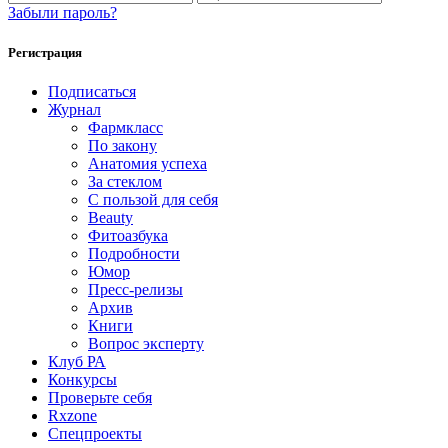
Забыли пароль?
Регистрация
Подписаться
Журнал
Фармкласс
По закону
Анатомия успеха
За стеклом
С пользой для себя
Beauty
Фитоазбука
Подробности
Юмор
Пресс-релизы
Архив
Книги
Вопрос эксперту
Клуб РА
Конкурсы
Проверьте себя
Rxzone
Спецпроекты