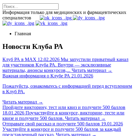
Информация только для медицинских и фармацевтических
специалистов
Главная
Новости Клуба РА
Клуб РА в MAX
12.02.2026
Мы запустили приватный канал
для участников Клуба РА. Внутри — эксклюзивные
материалы, анонсы конкурсов,...
Читать материал
→
Важная информация о Клубе РА
21.01.2026
Пожалуйста, ознакомьтесь с информацией перед вступлением
в Клуб РА.
Читать материал
→
Пройдите викторину, тест или квиз и получите 500 баллов
18.01.2026
Поучаствуйте в конкурсе, викторине, тесте или
квизе и получите 500 баллов.
Читать материал
→
Отправьте свой рассказ и получите 500 баллов
19.01.2026
Участвуйте в конкурсе и получите 500 баллов за каждый
представленный рассказ.
Читать материал
→