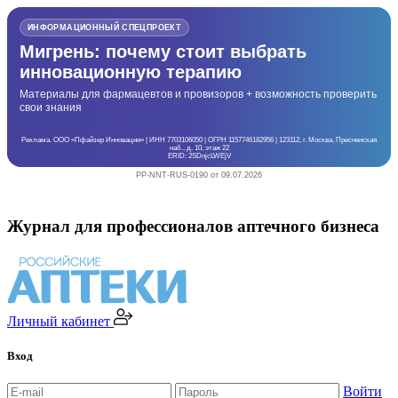
ИНФОРМАЦИОННЫЙ СПЕЦПРОЕКТ
Мигрень: почему стоит выбрать
инновационную терапию
Материалы для фармацевтов и провизоров + возможность проверить
свои знания
Реклама. ООО «Пфайзер Инновации» | ИНН 7703106050 | ОГРН 1157746182956 | 123112, г. Москва, Пресненская
наб., д. 10, этаж 22
ERID: 2SDnjcLWEjV
PP-NNT-RUS-0190 от 09.07.2026
Журнал для профессионалов аптечного бизнеса
Личный кабинет
Вход
Войти