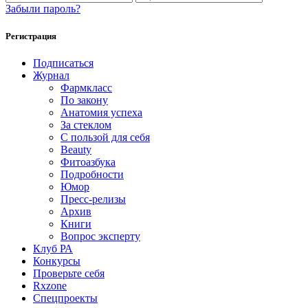
Забыли пароль?
Регистрация
Подписаться
Журнал
Фармкласс
По закону
Анатомия успеха
За стеклом
С пользой для себя
Beauty
Фитоазбука
Подробности
Юмор
Пресс-релизы
Архив
Книги
Вопрос эксперту
Клуб РА
Конкурсы
Проверьте себя
Rxzone
Спецпроекты