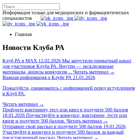
Информация только для медицинских и фармацевтических
специалистов
Главная
Новости Клуба РА
Клуб РА в MAX
12.02.2026
Мы запустили приватный канал
для участников Клуба РА. Внутри — эксклюзивные
материалы, анонсы конкурсов,...
Читать материал
→
Важная информация о Клубе РА
21.01.2026
Пожалуйста, ознакомьтесь с информацией перед вступлением
в Клуб РА.
Читать материал
→
Пройдите викторину, тест или квиз и получите 500 баллов
18.01.2026
Поучаствуйте в конкурсе, викторине, тесте или
квизе и получите 500 баллов.
Читать материал
→
Отправьте свой рассказ и получите 500 баллов
19.01.2026
Участвуйте в конкурсе и получите 500 баллов за каждый
представленный рассказ.
Читать материал
→