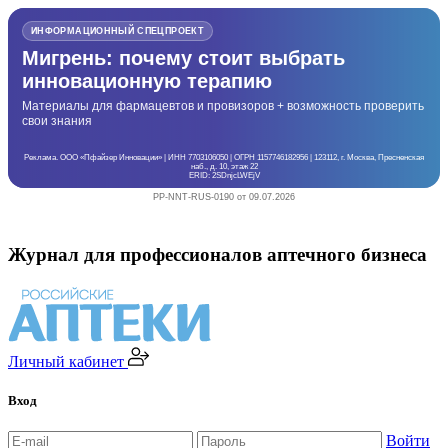
ИНФОРМАЦИОННЫЙ СПЕЦПРОЕКТ
Мигрень: почему стоит выбрать
инновационную терапию
Материалы для фармацевтов и провизоров + возможность проверить
свои знания
Реклама. ООО «Пфайзер Инновации» | ИНН 7703106050 | ОГРН 1157746182956 | 123112, г. Москва, Пресненская
наб., д. 10, этаж 22
ERID: 2SDnjcLWEjV
PP-NNT-RUS-0190 от 09.07.2026
Журнал для профессионалов аптечного бизнеса
Личный кабинет
Вход
Войти