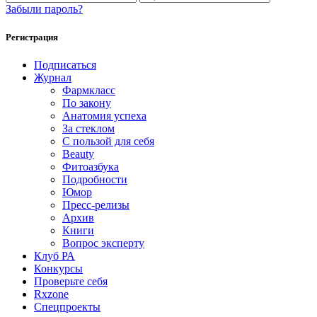
Забыли пароль?
Регистрация
Подписаться
Журнал
Фармкласс
По закону
Анатомия успеха
За стеклом
С пользой для себя
Beauty
Фитоазбука
Подробности
Юмор
Пресс-релизы
Архив
Книги
Вопрос эксперту
Клуб РА
Конкурсы
Проверьте себя
Rxzone
Спецпроекты