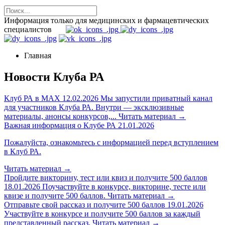
Информация только для медицинских и фармацевтических
специалистов
Главная
Новости Клуба РА
Клуб РА в MAX
12.02.2026
Мы запустили приватный канал
для участников Клуба РА. Внутри — эксклюзивные
материалы, анонсы конкурсов,...
Читать материал
→
Важная информация о Клубе РА
21.01.2026
Пожалуйста, ознакомьтесь с информацией перед вступлением
в Клуб РА.
Читать материал
→
Пройдите викторину, тест или квиз и получите 500 баллов
18.01.2026
Поучаствуйте в конкурсе, викторине, тесте или
квизе и получите 500 баллов.
Читать материал
→
Отправьте свой рассказ и получите 500 баллов
19.01.2026
Участвуйте в конкурсе и получите 500 баллов за каждый
представленный рассказ.
Читать материал
→