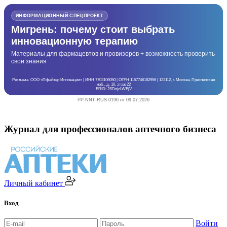
ИНФОРМАЦИОННЫЙ СПЕЦПРОЕКТ
Мигрень: почему стоит выбрать
инновационную терапию
Материалы для фармацевтов и провизоров + возможность проверить
свои знания
Реклама. ООО «Пфайзер Инновации» | ИНН 7703106050 | ОГРН 1157746182956 | 123112, г. Москва, Пресненская
наб., д. 10, этаж 22
ERID: 2SDnjcLWEjV
PP-NNT-RUS-0190 от 09.07.2026
Журнал для профессионалов аптечного бизнеса
Личный кабинет
Вход
Войти