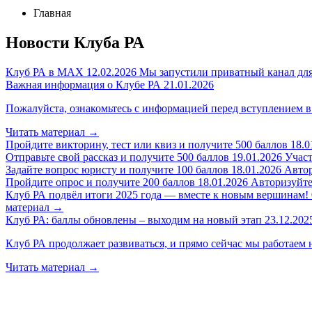
Главная
Новости Клуба РА
Клуб РА в MAX
12.02.2026
Мы запустили приватный канал для
Важная информация о Клубе РА
21.01.2026
Пожалуйста, ознакомьтесь с информацией перед вступлением в
Читать материал
→
Пройдите викторину, тест или квиз и получите 500 баллов
18.0
Отправьте свой рассказ и получите 500 баллов
19.01.2026
Участ
Задайте вопрос юристу и получите 100 баллов
18.01.2026
Автор
Пройдите опрос и получите 200 баллов
18.01.2026
Авторизуйтес
Клуб РА подвёл итоги 2025 года — вместе к новым вершинам!
материал
→
Клуб РА: баллы обновлены – выходим на новый этап
23.12.202
Клуб РА продолжает развиваться, и прямо сейчас мы работаем 
Читать материал
→