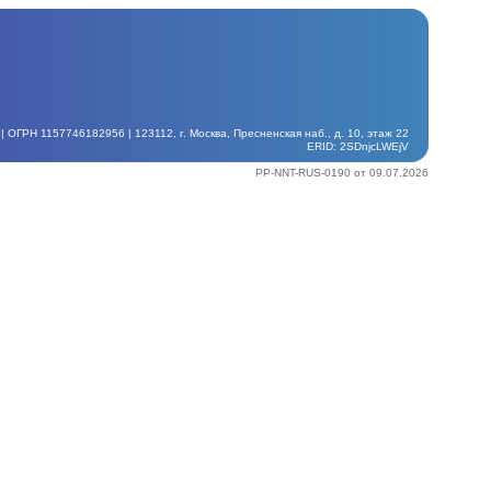
ГРН 1157746182956 | 123112, г. Москва, Пресненская наб., д. 10, этаж 22
ERID: 2SDnjcLWEjV
PP-NNT-RUS-0190 от 09.07.2026