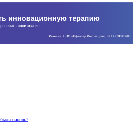
ать инновационную терапию
роверить свои знания
Реклама. ООО «Пфайзер Инновации» | ИНН 7703106050 | О
абыли пароль?