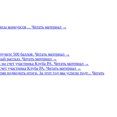
сы конкурсов,...
Читать материал
→
лучите 500 баллов.
Читать материал
→
ый рассказ.
Читать материал
→
 на счет участника Клуба РА.
Читать материал
→
счет участника Клуба РА.
Читать материал
→
емя подводить итоги. За этот год мы успели подг...
Читать