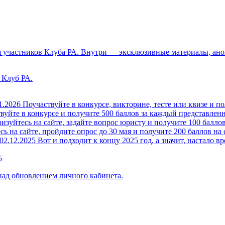
 участников Клуба РА. Внутри — эксклюзивные материалы, анон
 Клуб РА.
1.2026
Поучаствуйте в конкурсе, викторине, тесте или квизе и по
вуйте в конкурсе и получите 500 баллов за каждый представленн
изуйтесь на сайте, задайте вопрос юристу и получите 100 баллов
ь на сайте, пройдите опрос до 30 мая и получите 200 баллов на 
02.12.2025
Вот и подходит к концу 2025 год, а значит, настало вр
5
над обновлением личного кабинета.