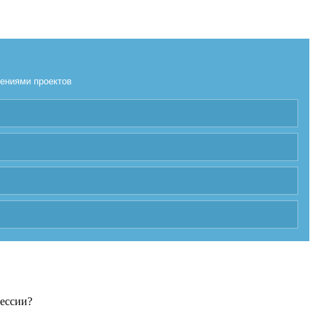
лениями проектов
фессии?