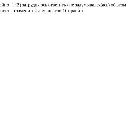
койно
В) затрудняюсь ответить / не задумывался(ась) об этом
лностью заменить фармацевтов
Отправить