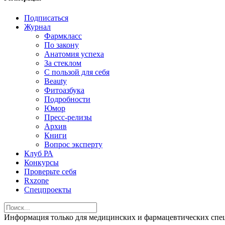
Подписаться
Журнал
Фармкласс
По закону
Анатомия успеха
За стеклом
С пользой для себя
Beauty
Фитоазбука
Подробности
Юмор
Пресс-релизы
Архив
Книги
Вопрос эксперту
Клуб РА
Конкурсы
Проверьте себя
Rxzone
Спецпроекты
Информация только для медицинских и фармацевтических 