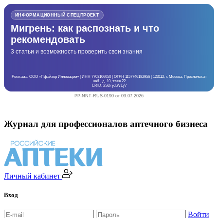
ИНФОРМАЦИОННЫЙ СПЕЦПРОЕКТ
Мигрень: как распознать и что
рекомендовать
3 статьи и возможность проверить свои знания
Реклама. ООО «Пфайзер Инновации» | ИНН 7703106050 | ОГРН 1157746182956 | 123112, г. Москва, Пресненская
наб., д. 10, этаж 22
ERID: 2SDnjcLWEjV
PP-NNT-RUS-0190 от 09.07.2026
Журнал для профессионалов аптечного бизнеса
Личный кабинет
Вход
Войти