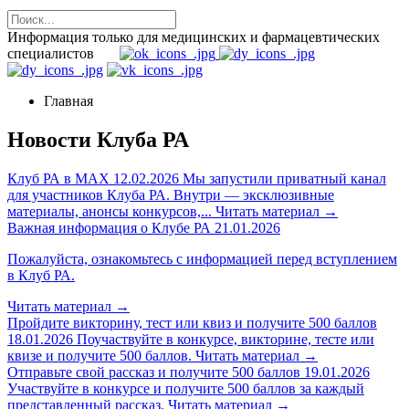
Информация только для медицинских и фармацевтических
специалистов
Главная
Новости Клуба РА
Клуб РА в MAX
12.02.2026
Мы запустили приватный канал
для участников Клуба РА. Внутри — эксклюзивные
материалы, анонсы конкурсов,...
Читать материал
→
Важная информация о Клубе РА
21.01.2026
Пожалуйста, ознакомьтесь с информацией перед вступлением
в Клуб РА.
Читать материал
→
Пройдите викторину, тест или квиз и получите 500 баллов
18.01.2026
Поучаствуйте в конкурсе, викторине, тесте или
квизе и получите 500 баллов.
Читать материал
→
Отправьте свой рассказ и получите 500 баллов
19.01.2026
Участвуйте в конкурсе и получите 500 баллов за каждый
представленный рассказ.
Читать материал
→