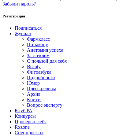
Забыли пароль?
Регистрация
Подписаться
Журнал
Фармкласс
По закону
Анатомия успеха
За стеклом
С пользой для себя
Beauty
Фитоазбука
Подробности
Юмор
Пресс-релизы
Архив
Книги
Вопрос эксперту
Клуб РА
Конкурсы
Проверьте себя
Rxzone
Спецпроекты