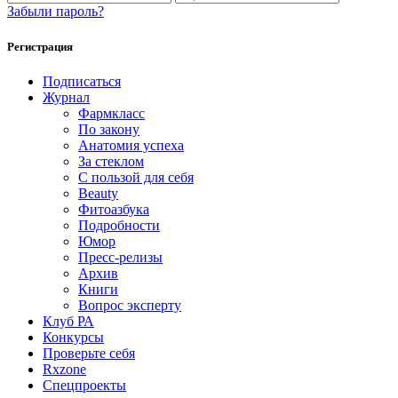
Забыли пароль?
Регистрация
Подписаться
Журнал
Фармкласс
По закону
Анатомия успеха
За стеклом
С пользой для себя
Beauty
Фитоазбука
Подробности
Юмор
Пресс-релизы
Архив
Книги
Вопрос эксперту
Клуб РА
Конкурсы
Проверьте себя
Rxzone
Спецпроекты