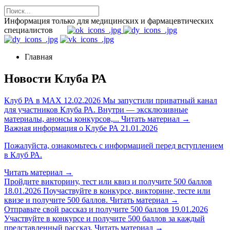
Информация только для медицинских и фармацевтических
специалистов
Главная
Новости Клуба РА
Клуб РА в MAX
12.02.2026
Мы запустили приватный канал
для участников Клуба РА. Внутри — эксклюзивные
материалы, анонсы конкурсов,...
Читать материал
→
Важная информация о Клубе РА
21.01.2026
Пожалуйста, ознакомьтесь с информацией перед вступлением
в Клуб РА.
Читать материал
→
Пройдите викторину, тест или квиз и получите 500 баллов
18.01.2026
Поучаствуйте в конкурсе, викторине, тесте или
квизе и получите 500 баллов.
Читать материал
→
Отправьте свой рассказ и получите 500 баллов
19.01.2026
Участвуйте в конкурсе и получите 500 баллов за каждый
представленный рассказ.
Читать материал
→