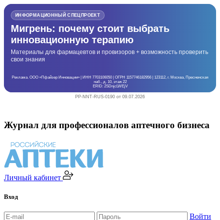
ИНФОРМАЦИОННЫЙ СПЕЦПРОЕКТ
Мигрень: почему стоит выбрать
инновационную терапию
Материалы для фармацевтов и провизоров + возможность проверить
свои знания
Реклама. ООО «Пфайзер Инновации» | ИНН 7703106050 | ОГРН 1157746182956 | 123112, г. Москва, Пресненская
наб., д. 10, этаж 22
ERID: 2SDnjcLWEjV
PP-NNT-RUS-0190 от 09.07.2026
Журнал для профессионалов аптечного бизнеса
Личный кабинет
Вход
Войти