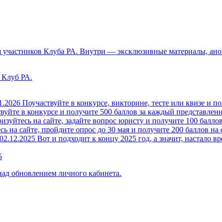
 участников Клуба РА. Внутри — эксклюзивные материалы, анон
 Клуб РА.
1.2026
Поучаствуйте в конкурсе, викторине, тесте или квизе и по
вуйте в конкурсе и получите 500 баллов за каждый представленн
изуйтесь на сайте, задайте вопрос юристу и получите 100 баллов
ь на сайте, пройдите опрос до 30 мая и получите 200 баллов на 
02.12.2025
Вот и подходит к концу 2025 год, а значит, настало вр
5
над обновлением личного кабинета.