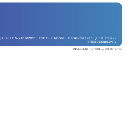
ГРН 1157746182956 | 123112, г. Москва, Пресненская наб., д. 10, этаж 22
ERID: 2SDnjcLWEjV
PP-NNT-RUS-0190 от 09.07.2026