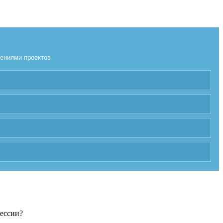
лениями проектов
фессии?