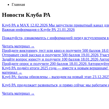
Главная
Новости Клуба РА
Клуб РА в MAX
12.02.2026
Мы запустили приватный канал для
Важная информация о Клубе РА
21.01.2026
Пожалуйста, ознакомьтесь с информацией перед вступлением в
Читать материал
→
Пройдите викторину, тест или квиз и получите 500 баллов
18.0
Отправьте свой рассказ и получите 500 баллов
19.01.2026
Участ
Задайте вопрос юристу и получите 100 баллов
18.01.2026
Автор
Пройдите опрос и получите 200 баллов
18.01.2026
Авторизуйтес
Клуб РА подвёл итоги 2025 года — вместе к новым вершинам!
материал
→
Клуб РА: баллы обновлены – выходим на новый этап
23.12.202
Клуб РА продолжает развиваться, и прямо сейчас мы работаем 
Читать материал
→