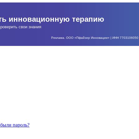
ать инновационную терапию
роверить свои знания
Реклама. ООО «Пфайзер Инновации» | ИНН 7703106050 | О
абыли пароль?