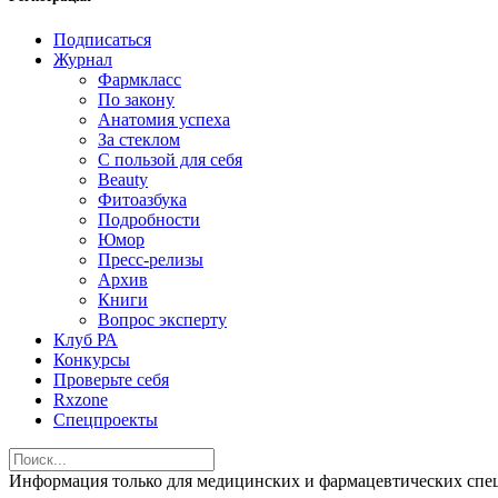
Подписаться
Журнал
Фармкласс
По закону
Анатомия успеха
За стеклом
С пользой для себя
Beauty
Фитоазбука
Подробности
Юмор
Пресс-релизы
Архив
Книги
Вопрос эксперту
Клуб РА
Конкурсы
Проверьте себя
Rxzone
Спецпроекты
Информация только для медицинских и фармацевтических 