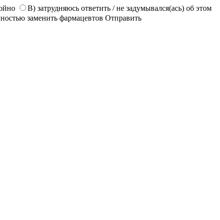
койно
В) затрудняюсь ответить / не задумывался(ась) об этом
лностью заменить фармацевтов
Отправить