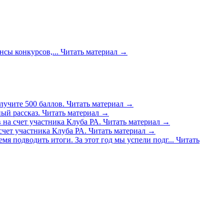
сы конкурсов,...
Читать материал
→
лучите 500 баллов.
Читать материал
→
ый рассказ.
Читать материал
→
 на счет участника Клуба РА.
Читать материал
→
счет участника Клуба РА.
Читать материал
→
емя подводить итоги. За этот год мы успели подг...
Читать