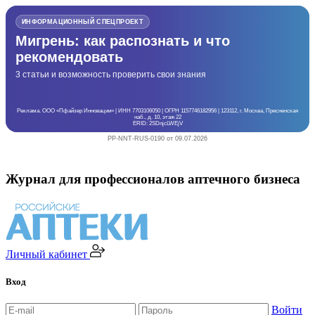
ИНФОРМАЦИОННЫЙ СПЕЦПРОЕКТ
Мигрень: как распознать и что
рекомендовать
3 статьи и возможность проверить свои знания
Реклама. ООО «Пфайзер Инновации» | ИНН 7703106050 | ОГРН 1157746182956 | 123112, г. Москва, Пресненская
наб., д. 10, этаж 22
ERID: 2SDnjcLWEjV
PP-NNT-RUS-0190 от 09.07.2026
Журнал для профессионалов аптечного бизнеса
Личный кабинет
Вход
Войти