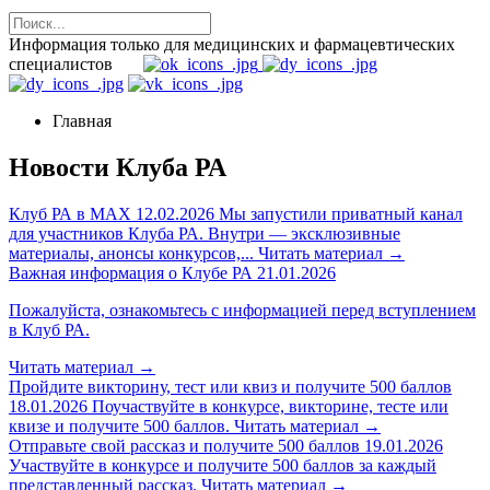
Информация только для медицинских и фармацевтических
специалистов
Главная
Новости Клуба РА
Клуб РА в MAX
12.02.2026
Мы запустили приватный канал
для участников Клуба РА. Внутри — эксклюзивные
материалы, анонсы конкурсов,...
Читать материал
→
Важная информация о Клубе РА
21.01.2026
Пожалуйста, ознакомьтесь с информацией перед вступлением
в Клуб РА.
Читать материал
→
Пройдите викторину, тест или квиз и получите 500 баллов
18.01.2026
Поучаствуйте в конкурсе, викторине, тесте или
квизе и получите 500 баллов.
Читать материал
→
Отправьте свой рассказ и получите 500 баллов
19.01.2026
Участвуйте в конкурсе и получите 500 баллов за каждый
представленный рассказ.
Читать материал
→