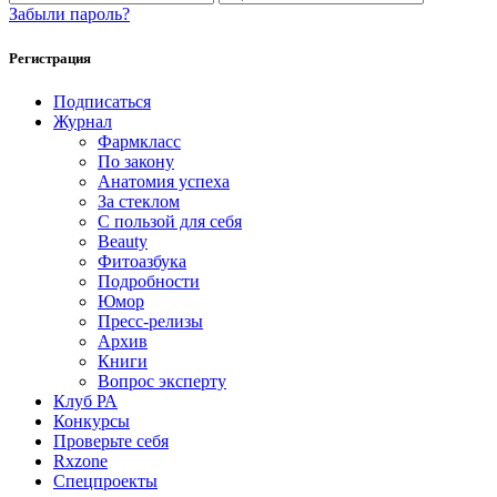
Забыли пароль?
Регистрация
Подписаться
Журнал
Фармкласс
По закону
Анатомия успеха
За стеклом
С пользой для себя
Beauty
Фитоазбука
Подробности
Юмор
Пресс-релизы
Архив
Книги
Вопрос эксперту
Клуб РА
Конкурсы
Проверьте себя
Rxzone
Спецпроекты