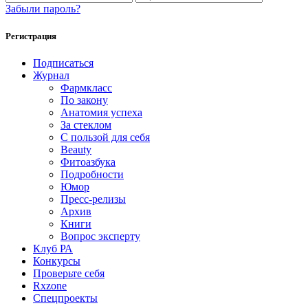
Забыли пароль?
Регистрация
Подписаться
Журнал
Фармкласс
По закону
Анатомия успеха
За стеклом
С пользой для себя
Beauty
Фитоазбука
Подробности
Юмор
Пресс-релизы
Архив
Книги
Вопрос эксперту
Клуб РА
Конкурсы
Проверьте себя
Rxzone
Спецпроекты