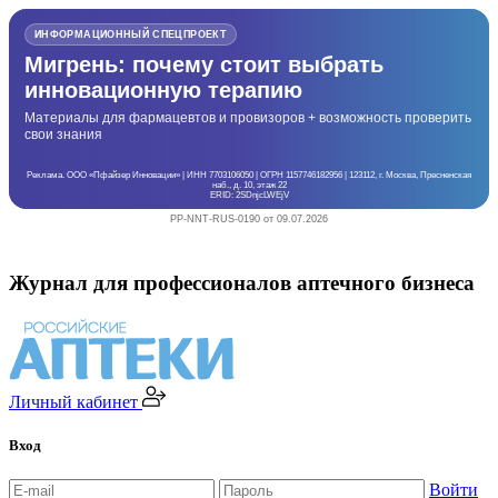
ИНФОРМАЦИОННЫЙ СПЕЦПРОЕКТ
Мигрень: почему стоит выбрать
инновационную терапию
Материалы для фармацевтов и провизоров + возможность проверить
свои знания
Реклама. ООО «Пфайзер Инновации» | ИНН 7703106050 | ОГРН 1157746182956 | 123112, г. Москва, Пресненская
наб., д. 10, этаж 22
ERID: 2SDnjcLWEjV
PP-NNT-RUS-0190 от 09.07.2026
Журнал для профессионалов аптечного бизнеса
Личный кабинет
Вход
Войти