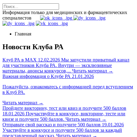
Информация только для медицинских и фармацевтических
специалистов
Главная
Новости Клуба РА
Клуб РА в MAX
12.02.2026
Мы запустили приватный канал
для участников Клуба РА. Внутри — эксклюзивные
материалы, анонсы конкурсов,...
Читать материал
→
Важная информация о Клубе РА
21.01.2026
Пожалуйста, ознакомьтесь с информацией перед вступлением
в Клуб РА.
Читать материал
→
Пройдите викторину, тест или квиз и получите 500 баллов
18.01.2026
Поучаствуйте в конкурсе, викторине, тесте или
квизе и получите 500 баллов.
Читать материал
→
Отправьте свой рассказ и получите 500 баллов
19.01.2026
Участвуйте в конкурсе и получите 500 баллов за каждый
представленный рассказ.
Читать материал
→