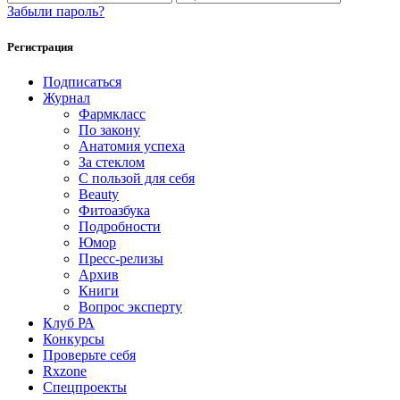
Забыли пароль?
Регистрация
Подписаться
Журнал
Фармкласс
По закону
Анатомия успеха
За стеклом
С пользой для себя
Beauty
Фитоазбука
Подробности
Юмор
Пресс-релизы
Архив
Книги
Вопрос эксперту
Клуб РА
Конкурсы
Проверьте себя
Rxzone
Спецпроекты