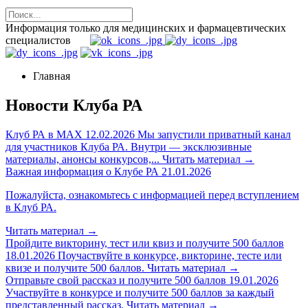
Информация только для медицинских и фармацевтических
специалистов
Главная
Новости Клуба РА
Клуб РА в MAX
12.02.2026
Мы запустили приватный канал
для участников Клуба РА. Внутри — эксклюзивные
материалы, анонсы конкурсов,...
Читать материал
→
Важная информация о Клубе РА
21.01.2026
Пожалуйста, ознакомьтесь с информацией перед вступлением
в Клуб РА.
Читать материал
→
Пройдите викторину, тест или квиз и получите 500 баллов
18.01.2026
Поучаствуйте в конкурсе, викторине, тесте или
квизе и получите 500 баллов.
Читать материал
→
Отправьте свой рассказ и получите 500 баллов
19.01.2026
Участвуйте в конкурсе и получите 500 баллов за каждый
представленный рассказ.
Читать материал
→