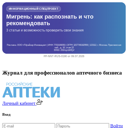
ИНФОРМАЦИОННЫЙ СПЕЦПРОЕКТ
Мигрень: как распознать и что
рекомендовать
3 статьи и возможность проверить свои знания
Реклама. ООО «Пфайзер Инновации» | ИНН 7703106050 | ОГРН 1157746182956 | 123112, г. Москва, Пресненская
наб., д. 10, этаж 22
ERID: 2SDnjcLWEjV
PP-NNT-RUS-0190 от 09.07.2026
Журнал для профессионалов аптечного бизнеса
Личный кабинет
Вход
Войти