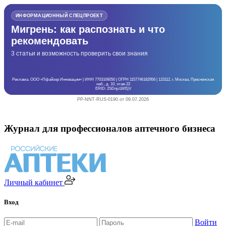
ИНФОРМАЦИОННЫЙ СПЕЦПРОЕКТ
Мигрень: как распознать и что
рекомендовать
3 статьи и возможность проверить свои знания
Реклама. ООО «Пфайзер Инновации» | ИНН 7703106050 | ОГРН 1157746182956 | 123112, г. Москва, Пресненская
наб., д. 10, этаж 22
ERID: 2SDnjcLWEjV
PP-NNT-RUS-0190 от 09.07.2026
Журнал для профессионалов аптечного бизнеса
Личный кабинет
Вход
Войти