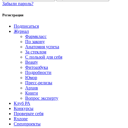
Забыли пароль?
Регистрация
Подписаться
Журнал
Фармкласс
По закону
Анатомия успеха
За стеклом
С пользой для себя
Beauty
Фитоазбука
Подробности
Юмор
Пресс-релизы
Архив
Книги
Вопрос эксперту
Клуб РА
Конкурсы
Проверьте себя
Rxzone
Спецпроекты