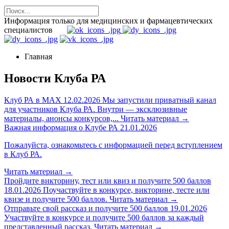
Информация только для медицинских и фармацевтических
специалистов
Главная
Новости Клуба РА
Клуб РА в MAX
12.02.2026
Мы запустили приватный канал
для участников Клуба РА. Внутри — эксклюзивные
материалы, анонсы конкурсов,...
Читать материал
→
Важная информация о Клубе РА
21.01.2026
Пожалуйста, ознакомьтесь с информацией перед вступлением
в Клуб РА.
Читать материал
→
Пройдите викторину, тест или квиз и получите 500 баллов
18.01.2026
Поучаствуйте в конкурсе, викторине, тесте или
квизе и получите 500 баллов.
Читать материал
→
Отправьте свой рассказ и получите 500 баллов
19.01.2026
Участвуйте в конкурсе и получите 500 баллов за каждый
представленный рассказ.
Читать материал
→