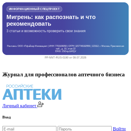
ИНФОРМАЦИОННЫЙ СПЕЦПРОЕКТ
Мигрень: как распознать и что
рекомендовать
3 статьи и возможность проверить свои знания
Реклама. ООО «Пфайзер Инновации» | ИНН 7703106050 | ОГРН 1157746182956 | 123112, г. Москва, Пресненская
наб., д. 10, этаж 22
ERID: 2SDnjcLWEjV
PP-NNT-RUS-0190 от 09.07.2026
Журнал для профессионалов аптечного бизнеса
Личный кабинет
Вход
Войти