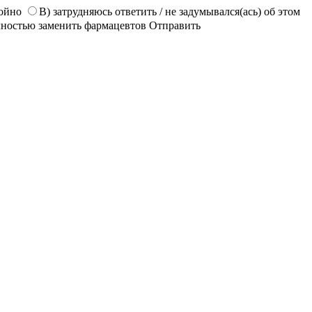
койно
В) затрудняюсь ответить / не задумывался(ась) об этом
лностью заменить фармацевтов
Отправить