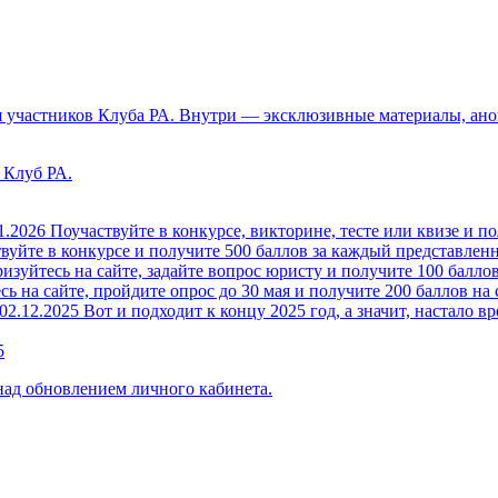
 участников Клуба РА. Внутри — эксклюзивные материалы, анон
 Клуб РА.
1.2026
Поучаствуйте в конкурсе, викторине, тесте или квизе и по
вуйте в конкурсе и получите 500 баллов за каждый представленн
изуйтесь на сайте, задайте вопрос юристу и получите 100 баллов
ь на сайте, пройдите опрос до 30 мая и получите 200 баллов на 
02.12.2025
Вот и подходит к концу 2025 год, а значит, настало вр
5
над обновлением личного кабинета.