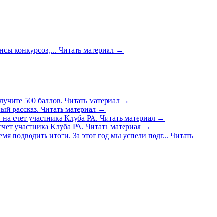
сы конкурсов,...
Читать материал
→
лучите 500 баллов.
Читать материал
→
ый рассказ.
Читать материал
→
 на счет участника Клуба РА.
Читать материал
→
счет участника Клуба РА.
Читать материал
→
емя подводить итоги. За этот год мы успели подг...
Читать