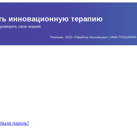
ать инновационную терапию
роверить свои знания
Реклама. ООО «Пфайзер Инновации» | ИНН 7703106050 | О
абыли пароль?