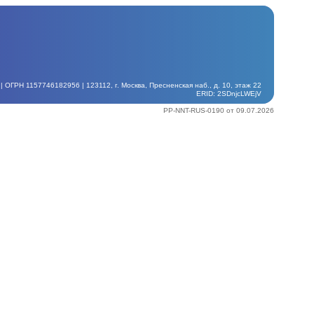
ГРН 1157746182956 | 123112, г. Москва, Пресненская наб., д. 10, этаж 22
ERID: 2SDnjcLWEjV
PP-NNT-RUS-0190 от 09.07.2026