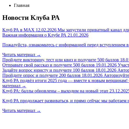
Главная
Новости Клуба РА
Клуб РА в MAX
12.02.2026
Мы запустили приватный канал для
Важная информация о Клубе РА
21.01.2026
Пожалуйста, ознакомьтесь с информацией перед вступлением в
Читать материал
→
Пройдите викторину, тест или квиз и получите 500 баллов
18.0
Отправьте свой рассказ и получите 500 баллов
19.01.2026
Участ
Задайте вопрос юристу и получите 100 баллов
18.01.2026
Автор
Пройдите опрос и получите 200 баллов
18.01.2026
Авторизуйтес
Клуб РА подвёл итоги 2025 года — вместе к новым вершинам!
материал
→
Клуб РА: баллы обновлены – выходим на новый этап
23.12.202
Клуб РА продолжает развиваться, и прямо сейчас мы работаем 
Читать материал
→