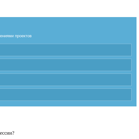
лениями проектов
фессии?