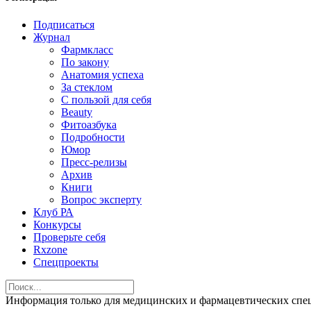
Подписаться
Журнал
Фармкласс
По закону
Анатомия успеха
За стеклом
С пользой для себя
Beauty
Фитоазбука
Подробности
Юмор
Пресс-релизы
Архив
Книги
Вопрос эксперту
Клуб РА
Конкурсы
Проверьте себя
Rxzone
Спецпроекты
Информация только для медицинских и фармацевтических 