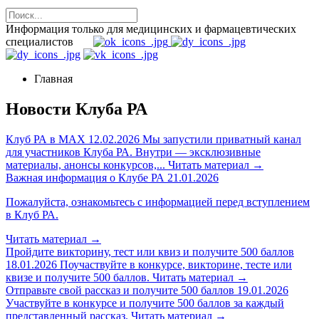
Информация только для медицинских и фармацевтических
специалистов
Главная
Новости Клуба РА
Клуб РА в MAX
12.02.2026
Мы запустили приватный канал
для участников Клуба РА. Внутри — эксклюзивные
материалы, анонсы конкурсов,...
Читать материал
→
Важная информация о Клубе РА
21.01.2026
Пожалуйста, ознакомьтесь с информацией перед вступлением
в Клуб РА.
Читать материал
→
Пройдите викторину, тест или квиз и получите 500 баллов
18.01.2026
Поучаствуйте в конкурсе, викторине, тесте или
квизе и получите 500 баллов.
Читать материал
→
Отправьте свой рассказ и получите 500 баллов
19.01.2026
Участвуйте в конкурсе и получите 500 баллов за каждый
представленный рассказ.
Читать материал
→