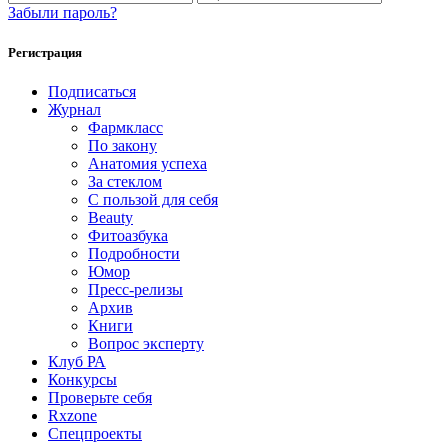
Забыли пароль?
Регистрация
Подписаться
Журнал
Фармкласс
По закону
Анатомия успеха
За стеклом
С пользой для себя
Beauty
Фитоазбука
Подробности
Юмор
Пресс-релизы
Архив
Книги
Вопрос эксперту
Клуб РА
Конкурсы
Проверьте себя
Rxzone
Спецпроекты