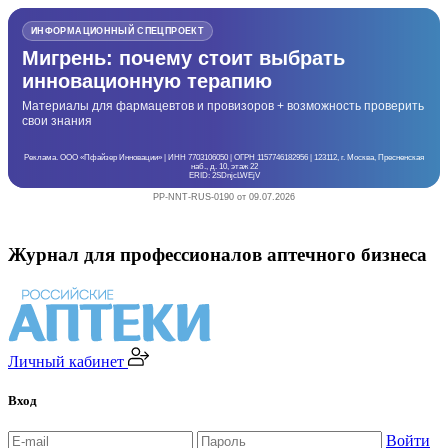
ИНФОРМАЦИОННЫЙ СПЕЦПРОЕКТ
Мигрень: почему стоит выбрать
инновационную терапию
Материалы для фармацевтов и провизоров + возможность проверить
свои знания
Реклама. ООО «Пфайзер Инновации» | ИНН 7703106050 | ОГРН 1157746182956 | 123112, г. Москва, Пресненская
наб., д. 10, этаж 22
ERID: 2SDnjcLWEjV
PP-NNT-RUS-0190 от 09.07.2026
Журнал для профессионалов аптечного бизнеса
Личный кабинет
Вход
Войти