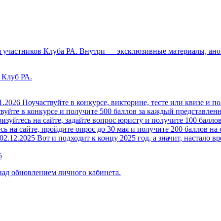
 участников Клуба РА. Внутри — эксклюзивные материалы, анон
 Клуб РА.
1.2026
Поучаствуйте в конкурсе, викторине, тесте или квизе и по
вуйте в конкурсе и получите 500 баллов за каждый представленн
изуйтесь на сайте, задайте вопрос юристу и получите 100 баллов
ь на сайте, пройдите опрос до 30 мая и получите 200 баллов на 
02.12.2025
Вот и подходит к концу 2025 год, а значит, настало вр
5
над обновлением личного кабинета.