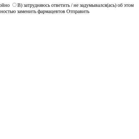
койно
В) затрудняюсь ответить / не задумывался(ась) об этом
лностью заменить фармацевтов
Отправить