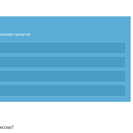
лениями проектов
фессии?