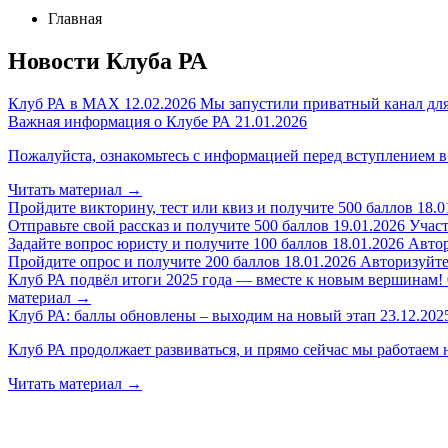
Главная
Новости Клуба РА
Клуб РА в MAX
12.02.2026
Мы запустили приватный канал для
Важная информация о Клубе РА
21.01.2026
Пожалуйста, ознакомьтесь с информацией перед вступлением в
Читать материал
→
Пройдите викторину, тест или квиз и получите 500 баллов
18.0
Отправьте свой рассказ и получите 500 баллов
19.01.2026
Участ
Задайте вопрос юристу и получите 100 баллов
18.01.2026
Автор
Пройдите опрос и получите 200 баллов
18.01.2026
Авторизуйтес
Клуб РА подвёл итоги 2025 года — вместе к новым вершинам!
материал
→
Клуб РА: баллы обновлены – выходим на новый этап
23.12.202
Клуб РА продолжает развиваться, и прямо сейчас мы работаем 
Читать материал
→