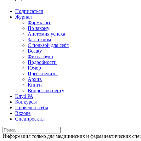
Подписаться
Журнал
Фармкласс
По закону
Анатомия успеха
За стеклом
С пользой для себя
Beauty
Фитоазбука
Подробности
Юмор
Пресс-релизы
Архив
Книги
Вопрос эксперту
Клуб РА
Конкурсы
Проверьте себя
Rxzone
Спецпроекты
Информация только для медицинских и фармацевтических 