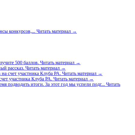
сы конкурсов,...
Читать материал
→
лучите 500 баллов.
Читать материал
→
ый рассказ.
Читать материал
→
 на счет участника Клуба РА.
Читать материал
→
счет участника Клуба РА.
Читать материал
→
емя подводить итоги. За этот год мы успели подг...
Читать