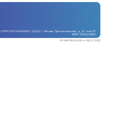
ГРН 1157746182956 | 123112, г. Москва, Пресненская наб., д. 10, этаж 22
ERID: 2SDnjcLWEjV
PP-NNT-RUS-0190 от 09.07.2026