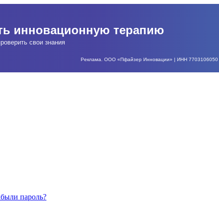
ать инновационную терапию
роверить свои знания
Реклама. ООО «Пфайзер Инновации» | ИНН 7703106050 | О
абыли пароль?