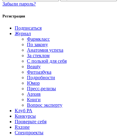
Забыли пароль?
Регистрация
Подписаться
Журнал
Фармкласс
По закону
Анатомия успеха
За стеклом
С пользой для себя
Beauty
Фитоазбука
Подробности
Юмор
Пресс-релизы
Архив
Книги
Вопрос эксперту
Клуб РА
Конкурсы
Проверьте себя
Rxzone
Спецпроекты