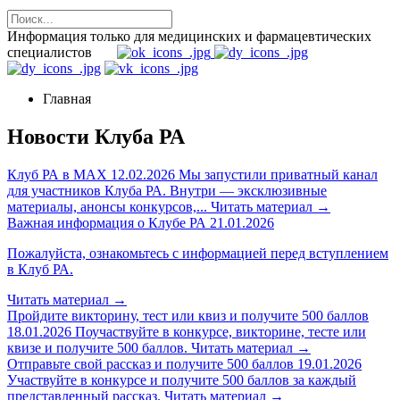
Информация только для медицинских и фармацевтических
специалистов
Главная
Новости Клуба РА
Клуб РА в MAX
12.02.2026
Мы запустили приватный канал
для участников Клуба РА. Внутри — эксклюзивные
материалы, анонсы конкурсов,...
Читать материал
→
Важная информация о Клубе РА
21.01.2026
Пожалуйста, ознакомьтесь с информацией перед вступлением
в Клуб РА.
Читать материал
→
Пройдите викторину, тест или квиз и получите 500 баллов
18.01.2026
Поучаствуйте в конкурсе, викторине, тесте или
квизе и получите 500 баллов.
Читать материал
→
Отправьте свой рассказ и получите 500 баллов
19.01.2026
Участвуйте в конкурсе и получите 500 баллов за каждый
представленный рассказ.
Читать материал
→