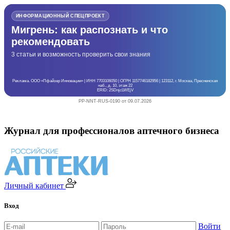
ИНФОРМАЦИОННЫЙ СПЕЦПРОЕКТ
Мигрень: как распознать и что
рекомендовать
3 статьи и возможность проверить свои знания
Реклама. ООО «Пфайзер Инновации» | ИНН 7703106050 | ОГРН 1157746182956 | 123112, г. Москва, Пресненская
наб., д. 10, этаж 22
ERID: 2SDnjcLWEjV
PP-NNT-RUS-0190 от 09.07.2026
Журнал для профессионалов аптечного бизнеса
Личный кабинет
Вход
Войти