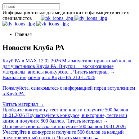
Информация только для медицинских и фармацевтических
специалистов
Главная
Новости Клуба РА
Клуб РА в MAX
12.02.2026
Мы запустили приватный канал
для участников Клуба РА. Внутри — эксклюзивные
материалы, анонсы конкурсов,...
Читать материал
→
Важная информация о Клубе РА
21.01.2026
Пожалуйста, ознакомьтесь с информацией перед вступлением
в Клуб РА.
Читать материал
→
Пройдите викторину, тест или квиз и получите 500 баллов
18.01.2026
Поучаствуйте в конкурсе, викторине, тесте или
квизе и получите 500 баллов.
Читать материал
→
Отправьте свой рассказ и получите 500 баллов
19.01.2026
Участвуйте в конкурсе и получите 500 баллов за каждый
представленный рассказ.
Читать материал
→