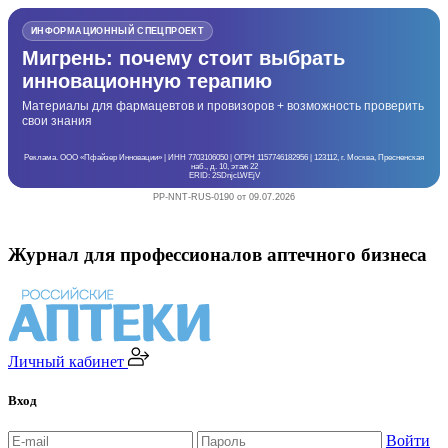
ИНФОРМАЦИОННЫЙ СПЕЦПРОЕКТ
Мигрень: почему стоит выбрать
инновационную терапию
Материалы для фармацевтов и провизоров + возможность проверить
свои знания
Реклама. ООО «Пфайзер Инновации» | ИНН 7703106050 | ОГРН 1157746182956 | 123112, г. Москва, Пресненская
наб., д. 10, этаж 22
ERID: 2SDnjcLWEjV
PP-NNT-RUS-0190 от 09.07.2026
Журнал для профессионалов аптечного бизнеса
Личный кабинет
Вход
Войти