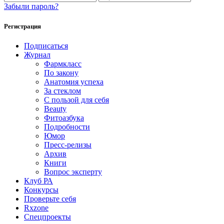
Забыли пароль?
Регистрация
Подписаться
Журнал
Фармкласс
По закону
Анатомия успеха
За стеклом
С пользой для себя
Beauty
Фитоазбука
Подробности
Юмор
Пресс-релизы
Архив
Книги
Вопрос эксперту
Клуб РА
Конкурсы
Проверьте себя
Rxzone
Спецпроекты