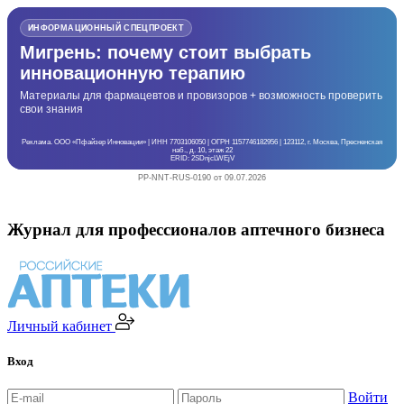
ИНФОРМАЦИОННЫЙ СПЕЦПРОЕКТ
Мигрень: почему стоит выбрать
инновационную терапию
Материалы для фармацевтов и провизоров + возможность проверить
свои знания
Реклама. ООО «Пфайзер Инновации» | ИНН 7703106050 | ОГРН 1157746182956 | 123112, г. Москва, Пресненская
наб., д. 10, этаж 22
ERID: 2SDnjcLWEjV
PP-NNT-RUS-0190 от 09.07.2026
Журнал для профессионалов аптечного бизнеса
Личный кабинет
Вход
Войти