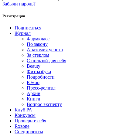
Забыли пароль?
Регистрация
Подписаться
Журнал
Фармкласс
По закону
Анатомия успеха
За стеклом
С пользой для себя
Beauty
Фитоазбука
Подробности
Юмор
Пресс-релизы
Архив
Книги
Вопрос эксперту
Клуб РА
Конкурсы
Проверьте себя
Rxzone
Спецпроекты