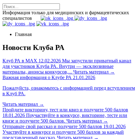
Информация только для медицинских и фармацевтических
специалистов
Главная
Новости Клуба РА
Клуб РА в MAX
12.02.2026
Мы запустили приватный канал
для участников Клуба РА. Внутри — эксклюзивные
материалы, анонсы конкурсов,...
Читать материал
→
Важная информация о Клубе РА
21.01.2026
Пожалуйста, ознакомьтесь с информацией перед вступлением
в Клуб РА.
Читать материал
→
Пройдите викторину, тест или квиз и получите 500 баллов
18.01.2026
Поучаствуйте в конкурсе, викторине, тесте или
квизе и получите 500 баллов.
Читать материал
→
Отправьте свой рассказ и получите 500 баллов
19.01.2026
Участвуйте в конкурсе и получите 500 баллов за каждый
представленный рассказ.
Читать материал
→