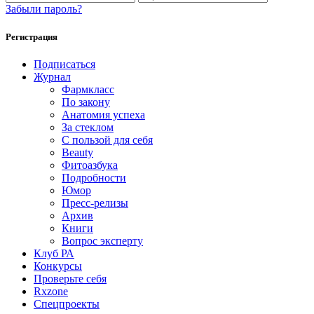
Забыли пароль?
Регистрация
Подписаться
Журнал
Фармкласс
По закону
Анатомия успеха
За стеклом
С пользой для себя
Beauty
Фитоазбука
Подробности
Юмор
Пресс-релизы
Архив
Книги
Вопрос эксперту
Клуб РА
Конкурсы
Проверьте себя
Rxzone
Спецпроекты