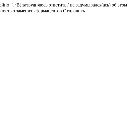
койно
В) затрудняюсь ответить / не задумывался(ась) об этом
лностью заменить фармацевтов
Отправить