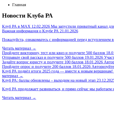
Главная
Новости Клуба РА
Клуб РА в MAX
12.02.2026
Мы запустили приватный канал для
Важная информация о Клубе РА
21.01.2026
Пожалуйста, ознакомьтесь с информацией перед вступлением в
Читать материал
→
Пройдите викторину, тест или квиз и получите 500 баллов
18.0
Отправьте свой рассказ и получите 500 баллов
19.01.2026
Участ
Задайте вопрос юристу и получите 100 баллов
18.01.2026
Автор
Пройдите опрос и получите 200 баллов
18.01.2026
Авторизуйтес
Клуб РА подвёл итоги 2025 года — вместе к новым вершинам!
материал
→
Клуб РА: баллы обновлены – выходим на новый этап
23.12.202
Клуб РА продолжает развиваться, и прямо сейчас мы работаем 
Читать материал
→