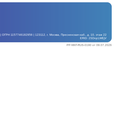
ГРН 1157746182956 | 123112, г. Москва, Пресненская наб., д. 10, этаж 22
ERID: 2SDnjcLWEjV
PP-NNT-RUS-0190 от 09.07.2026