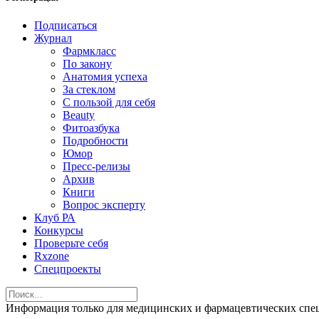
Подписаться
Журнал
Фармкласс
По закону
Анатомия успеха
За стеклом
С пользой для себя
Beauty
Фитоазбука
Подробности
Юмор
Пресс-релизы
Архив
Книги
Вопрос эксперту
Клуб РА
Конкурсы
Проверьте себя
Rxzone
Спецпроекты
Информация только для медицинских и фармацевтических 