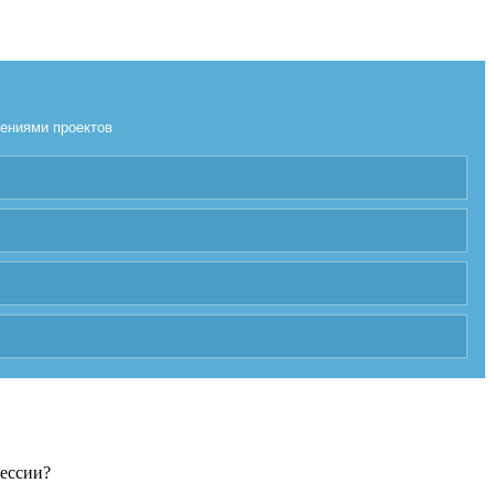
лениями проектов
фессии?