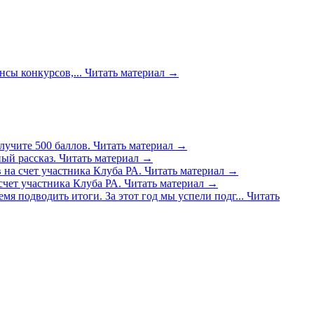
сы конкурсов,...
Читать материал
→
лучите 500 баллов.
Читать материал
→
ый рассказ.
Читать материал
→
 на счет участника Клуба РА.
Читать материал
→
счет участника Клуба РА.
Читать материал
→
емя подводить итоги. За этот год мы успели подг...
Читать