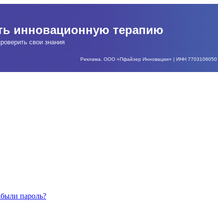
ать инновационную терапию
роверить свои знания
Реклама. ООО «Пфайзер Инновации» | ИНН 7703106050 | О
абыли пароль?