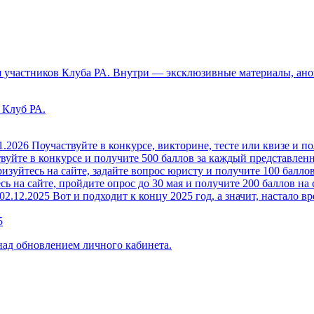
 участников Клуба РА. Внутри — эксклюзивные материалы, анон
 Клуб РА.
1.2026
Поучаствуйте в конкурсе, викторине, тесте или квизе и по
вуйте в конкурсе и получите 500 баллов за каждый представленн
изуйтесь на сайте, задайте вопрос юристу и получите 100 баллов
ь на сайте, пройдите опрос до 30 мая и получите 200 баллов на 
02.12.2025
Вот и подходит к концу 2025 год, а значит, настало вр
5
над обновлением личного кабинета.