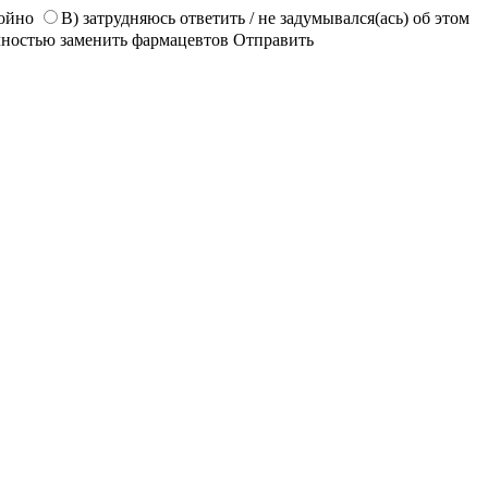
койно
В) затрудняюсь ответить / не задумывался(ась) об этом
лностью заменить фармацевтов
Отправить