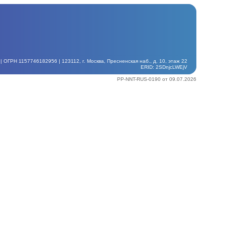
ГРН 1157746182956 | 123112, г. Москва, Пресненская наб., д. 10, этаж 22
ERID: 2SDnjcLWEjV
PP-NNT-RUS-0190 от 09.07.2026