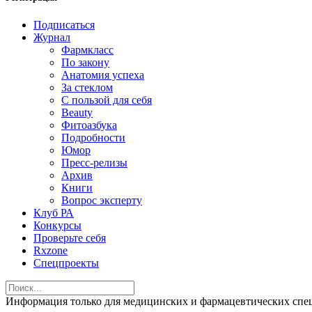
Подписаться
Журнал
Фармкласс
По закону
Анатомия успеха
За стеклом
С пользой для себя
Beauty
Фитоазбука
Подробности
Юмор
Пресс-релизы
Архив
Книги
Вопрос эксперту
Клуб РА
Конкурсы
Проверьте себя
Rxzone
Спецпроекты
Информация только для медицинских и фармацевтических 