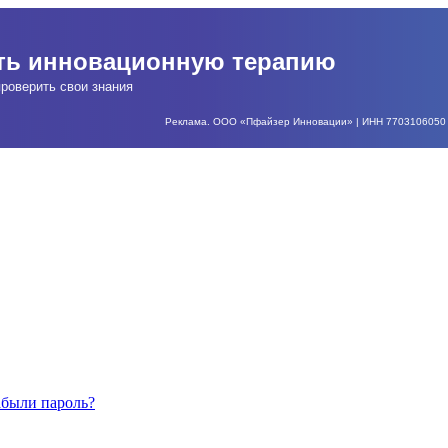
ать инновационную терапию
роверить свои знания
Реклама. ООО «Пфайзер Инновации» | ИНН 7703106050 | О
абыли пароль?