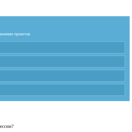
лениями проектов
фессии?