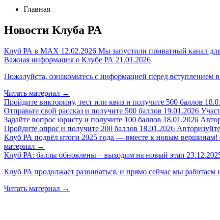
Главная
Новости Клуба РА
Клуб РА в MAX
12.02.2026
Мы запустили приватный канал для
Важная информация о Клубе РА
21.01.2026
Пожалуйста, ознакомьтесь с информацией перед вступлением в
Читать материал
→
Пройдите викторину, тест или квиз и получите 500 баллов
18.0
Отправьте свой рассказ и получите 500 баллов
19.01.2026
Участ
Задайте вопрос юристу и получите 100 баллов
18.01.2026
Автор
Пройдите опрос и получите 200 баллов
18.01.2026
Авторизуйтес
Клуб РА подвёл итоги 2025 года — вместе к новым вершинам!
материал
→
Клуб РА: баллы обновлены – выходим на новый этап
23.12.202
Клуб РА продолжает развиваться, и прямо сейчас мы работаем 
Читать материал
→