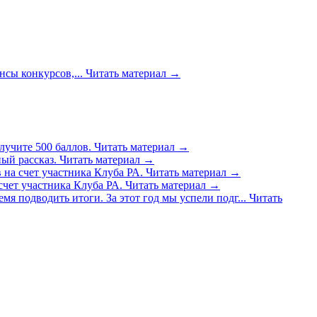
сы конкурсов,...
Читать материал
→
лучите 500 баллов.
Читать материал
→
ый рассказ.
Читать материал
→
 на счет участника Клуба РА.
Читать материал
→
счет участника Клуба РА.
Читать материал
→
емя подводить итоги. За этот год мы успели подг...
Читать