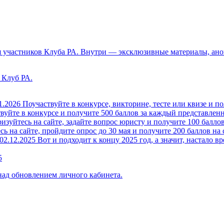
 участников Клуба РА. Внутри — эксклюзивные материалы, анон
 Клуб РА.
1.2026
Поучаствуйте в конкурсе, викторине, тесте или квизе и по
вуйте в конкурсе и получите 500 баллов за каждый представленн
изуйтесь на сайте, задайте вопрос юристу и получите 100 баллов
ь на сайте, пройдите опрос до 30 мая и получите 200 баллов на 
02.12.2025
Вот и подходит к концу 2025 год, а значит, настало вр
5
над обновлением личного кабинета.