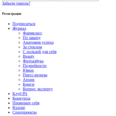
Забыли пароль?
Регистрация
Подписаться
Журнал
Фармкласс
По закону
Анатомия успеха
За стеклом
С пользой для себя
Beauty
Фитоазбука
Подробности
Юмор
Пресс-релизы
Архив
Книги
Вопрос эксперту
Клуб РА
Конкурсы
Проверьте себя
Rxzone
Спецпроекты