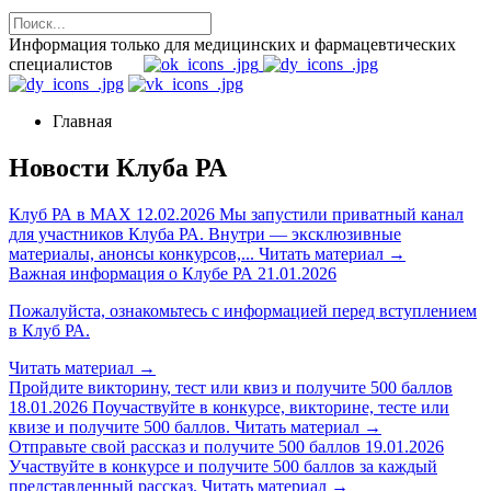
Информация только для медицинских и фармацевтических
специалистов
Главная
Новости Клуба РА
Клуб РА в MAX
12.02.2026
Мы запустили приватный канал
для участников Клуба РА. Внутри — эксклюзивные
материалы, анонсы конкурсов,...
Читать материал
→
Важная информация о Клубе РА
21.01.2026
Пожалуйста, ознакомьтесь с информацией перед вступлением
в Клуб РА.
Читать материал
→
Пройдите викторину, тест или квиз и получите 500 баллов
18.01.2026
Поучаствуйте в конкурсе, викторине, тесте или
квизе и получите 500 баллов.
Читать материал
→
Отправьте свой рассказ и получите 500 баллов
19.01.2026
Участвуйте в конкурсе и получите 500 баллов за каждый
представленный рассказ.
Читать материал
→