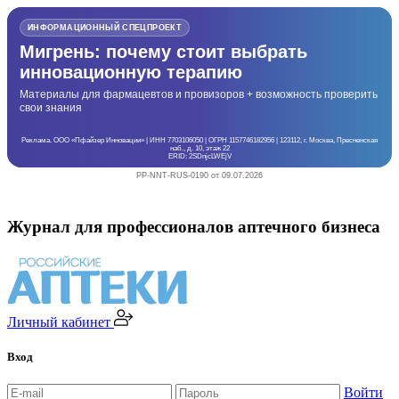
ИНФОРМАЦИОННЫЙ СПЕЦПРОЕКТ
Мигрень: почему стоит выбрать
инновационную терапию
Материалы для фармацевтов и провизоров + возможность проверить
свои знания
Реклама. ООО «Пфайзер Инновации» | ИНН 7703106050 | ОГРН 1157746182956 | 123112, г. Москва, Пресненская
наб., д. 10, этаж 22
ERID: 2SDnjcLWEjV
PP-NNT-RUS-0190 от 09.07.2026
Журнал для профессионалов аптечного бизнеса
Личный кабинет
Вход
Войти