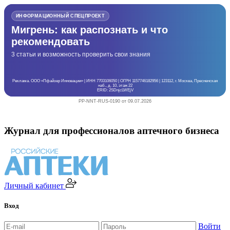
ИНФОРМАЦИОННЫЙ СПЕЦПРОЕКТ
Мигрень: как распознать и что
рекомендовать
3 статьи и возможность проверить свои знания
Реклама. ООО «Пфайзер Инновации» | ИНН 7703106050 | ОГРН 1157746182956 | 123112, г. Москва, Пресненская
наб., д. 10, этаж 22
ERID: 2SDnjcLWEjV
PP-NNT-RUS-0190 от 09.07.2026
Журнал для профессионалов аптечного бизнеса
Личный кабинет
Вход
Войти