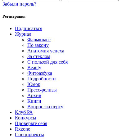
Забыли пароль?
Регистрация
Подписаться
Журнал
Фармкласс
По закону
Анатомия успеха
За стеклом
С пользой для себя
Beauty
Фитоазбука
Подробности
Юмор
Пресс-релизы
Архив
Книги
Вопрос эксперту
Клуб РА
Конкурсы
Проверьте себя
Rxzone
Спецпроекты