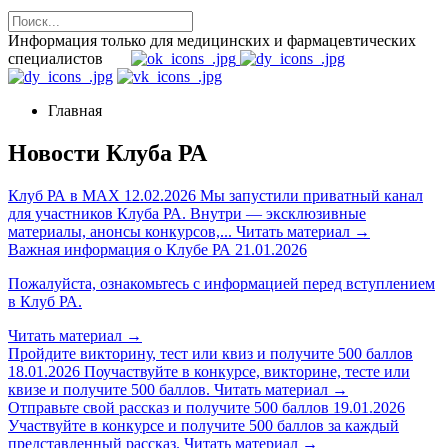
Информация только для медицинских и фармацевтических
специалистов
Главная
Новости Клуба РА
Клуб РА в MAX
12.02.2026
Мы запустили приватный канал
для участников Клуба РА. Внутри — эксклюзивные
материалы, анонсы конкурсов,...
Читать материал
→
Важная информация о Клубе РА
21.01.2026
Пожалуйста, ознакомьтесь с информацией перед вступлением
в Клуб РА.
Читать материал
→
Пройдите викторину, тест или квиз и получите 500 баллов
18.01.2026
Поучаствуйте в конкурсе, викторине, тесте или
квизе и получите 500 баллов.
Читать материал
→
Отправьте свой рассказ и получите 500 баллов
19.01.2026
Участвуйте в конкурсе и получите 500 баллов за каждый
представленный рассказ.
Читать материал
→