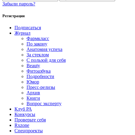
Забыли пароль?
Регистрация
Подписаться
Журнал
Фармкласс
По закону
Анатомия успеха
За стеклом
С пользой для себя
Beauty
Фитоазбука
Подробности
Юмор
Пресс-релизы
Архив
Книги
Вопрос эксперту
Клуб РА
Конкурсы
Проверьте себя
Rxzone
Спецпроекты