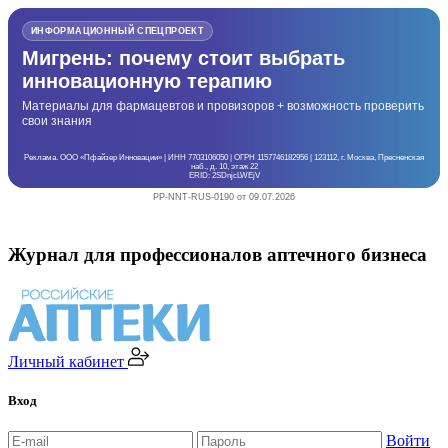
ИНФОРМАЦИОННЫЙ СПЕЦПРОЕКТ
Мигрень: почему стоит выбрать
инновационную терапию
Материалы для фармацевтов и провизоров + возможность проверить
свои знания
Реклама. ООО «Пфайзер Инновации» | ИНН 7703106050 | ОГРН 1157746182956 | 123112, г. Москва, Пресненская
наб., д. 10, этаж 22
ERID: 2SDnjcLWEjV
PP-NNT-RUS-0190 от 09.07.2026
Журнал для профессионалов аптечного бизнеса
Личный кабинет
Вход
Войти