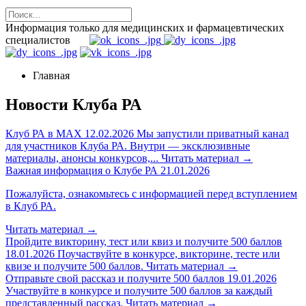
Информация только для медицинских и фармацевтических
специалистов
Главная
Новости Клуба РА
Клуб РА в MAX
12.02.2026
Мы запустили приватный канал
для участников Клуба РА. Внутри — эксклюзивные
материалы, анонсы конкурсов,...
Читать материал
→
Важная информация о Клубе РА
21.01.2026
Пожалуйста, ознакомьтесь с информацией перед вступлением
в Клуб РА.
Читать материал
→
Пройдите викторину, тест или квиз и получите 500 баллов
18.01.2026
Поучаствуйте в конкурсе, викторине, тесте или
квизе и получите 500 баллов.
Читать материал
→
Отправьте свой рассказ и получите 500 баллов
19.01.2026
Участвуйте в конкурсе и получите 500 баллов за каждый
представленный рассказ.
Читать материал
→