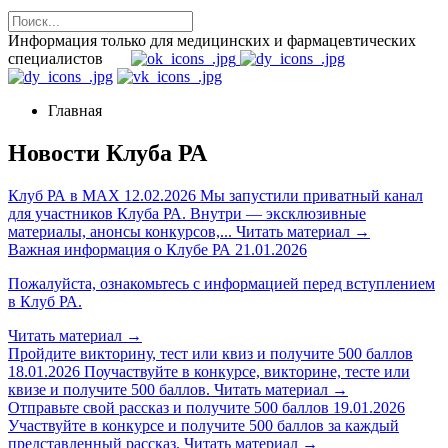
Информация только для медицинских и фармацевтических
специалистов
Главная
Новости Клуба РА
Клуб РА в MAX
12.02.2026
Мы запустили приватный канал
для участников Клуба РА. Внутри — эксклюзивные
материалы, анонсы конкурсов,...
Читать материал
→
Важная информация о Клубе РА
21.01.2026
Пожалуйста, ознакомьтесь с информацией перед вступлением
в Клуб РА.
Читать материал
→
Пройдите викторину, тест или квиз и получите 500 баллов
18.01.2026
Поучаствуйте в конкурсе, викторине, тесте или
квизе и получите 500 баллов.
Читать материал
→
Отправьте свой рассказ и получите 500 баллов
19.01.2026
Участвуйте в конкурсе и получите 500 баллов за каждый
представленный рассказ.
Читать материал
→