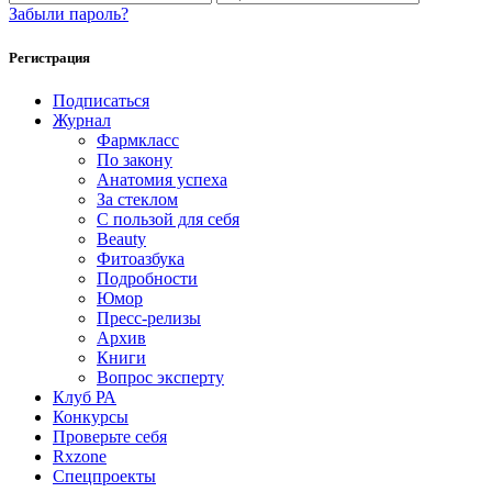
Забыли пароль?
Регистрация
Подписаться
Журнал
Фармкласс
По закону
Анатомия успеха
За стеклом
С пользой для себя
Beauty
Фитоазбука
Подробности
Юмор
Пресс-релизы
Архив
Книги
Вопрос эксперту
Клуб РА
Конкурсы
Проверьте себя
Rxzone
Спецпроекты