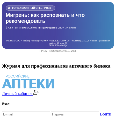
ИНФОРМАЦИОННЫЙ СПЕЦПРОЕКТ
Мигрень: как распознать и что
рекомендовать
3 статьи и возможность проверить свои знания
Реклама. ООО «Пфайзер Инновации» | ИНН 7703106050 | ОГРН 1157746182956 | 123112, г. Москва, Пресненская
наб., д. 10, этаж 22
ERID: 2SDnjcLWEjV
PP-NNT-RUS-0190 от 09.07.2026
Журнал для профессионалов аптечного бизнеса
Личный кабинет
Вход
Войти