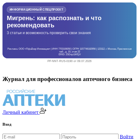
ИНФОРМАЦИОННЫЙ СПЕЦПРОЕКТ
Мигрень: как распознать и что
рекомендовать
3 статьи и возможность проверить свои знания
Реклама. ООО «Пфайзер Инновации» | ИНН 7703106050 | ОГРН 1157746182956 | 123112, г. Москва, Пресненская
наб., д. 10, этаж 22
ERID: 2SDnjcLWEjV
PP-NNT-RUS-0190 от 09.07.2026
Журнал для профессионалов аптечного бизнеса
Личный кабинет
Вход
Войти