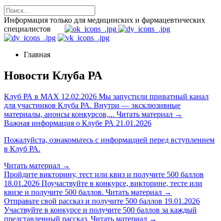
Информация только для медицинских и фармацевтических
специалистов
Главная
Новости Клуба РА
Клуб РА в MAX
12.02.2026
Мы запустили приватный канал
для участников Клуба РА. Внутри — эксклюзивные
материалы, анонсы конкурсов,...
Читать материал
→
Важная информация о Клубе РА
21.01.2026
Пожалуйста, ознакомьтесь с информацией перед вступлением
в Клуб РА.
Читать материал
→
Пройдите викторину, тест или квиз и получите 500 баллов
18.01.2026
Поучаствуйте в конкурсе, викторине, тесте или
квизе и получите 500 баллов.
Читать материал
→
Отправьте свой рассказ и получите 500 баллов
19.01.2026
Участвуйте в конкурсе и получите 500 баллов за каждый
представленный рассказ.
Читать материал
→