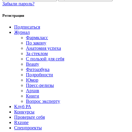
Забыли пароль?
Регистрация
Подписаться
Журнал
Фармкласс
По закону
Анатомия успеха
За стеклом
С пользой для себя
Beauty
Фитоазбука
Подробности
Юмор
Пресс-релизы
Архив
Книги
Вопрос эксперту
Клуб РА
Конкурсы
Проверьте себя
Rxzone
Спецпроекты