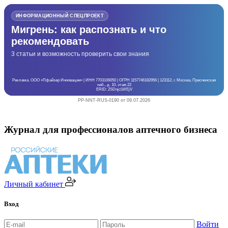
ИНФОРМАЦИОННЫЙ СПЕЦПРОЕКТ
Мигрень: как распознать и что
рекомендовать
3 статьи и возможность проверить свои знания
Реклама. ООО «Пфайзер Инновации» | ИНН 7703106050 | ОГРН 1157746182956 | 123112, г. Москва, Пресненская
наб., д. 10, этаж 22
ERID: 2SDnjcLWEjV
PP-NNT-RUS-0190 от 09.07.2026
Журнал для профессионалов аптечного бизнеса
Личный кабинет
Вход
Войти