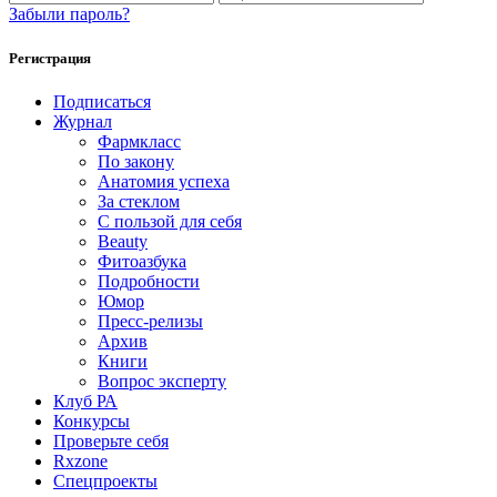
Забыли пароль?
Регистрация
Подписаться
Журнал
Фармкласс
По закону
Анатомия успеха
За стеклом
С пользой для себя
Beauty
Фитоазбука
Подробности
Юмор
Пресс-релизы
Архив
Книги
Вопрос эксперту
Клуб РА
Конкурсы
Проверьте себя
Rxzone
Спецпроекты