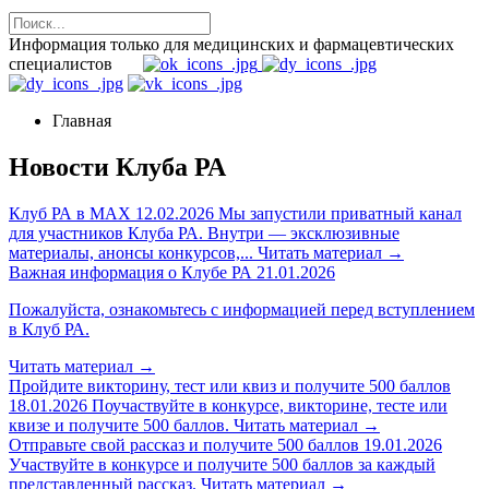
Информация только для медицинских и фармацевтических
специалистов
Главная
Новости Клуба РА
Клуб РА в MAX
12.02.2026
Мы запустили приватный канал
для участников Клуба РА. Внутри — эксклюзивные
материалы, анонсы конкурсов,...
Читать материал
→
Важная информация о Клубе РА
21.01.2026
Пожалуйста, ознакомьтесь с информацией перед вступлением
в Клуб РА.
Читать материал
→
Пройдите викторину, тест или квиз и получите 500 баллов
18.01.2026
Поучаствуйте в конкурсе, викторине, тесте или
квизе и получите 500 баллов.
Читать материал
→
Отправьте свой рассказ и получите 500 баллов
19.01.2026
Участвуйте в конкурсе и получите 500 баллов за каждый
представленный рассказ.
Читать материал
→