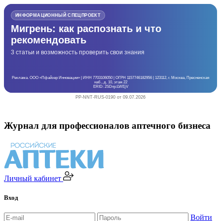
ИНФОРМАЦИОННЫЙ СПЕЦПРОЕКТ
Мигрень: как распознать и что
рекомендовать
3 статьи и возможность проверить свои знания
Реклама. ООО «Пфайзер Инновации» | ИНН 7703106050 | ОГРН 1157746182956 | 123112, г. Москва, Пресненская
наб., д. 10, этаж 22
ERID: 2SDnjcLWEjV
PP-NNT-RUS-0190 от 09.07.2026
Журнал для профессионалов аптечного бизнеса
Личный кабинет
Вход
Войти