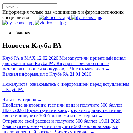
Информация только для медицинских и фармацевтических
специалистов
Главная
Новости Клуба РА
Клуб РА в MAX
12.02.2026
Мы запустили приватный канал
для участников Клуба РА. Внутри — эксклюзивные
материалы, анонсы конкурсов,...
Читать материал
→
Важная информация о Клубе РА
21.01.2026
Пожалуйста, ознакомьтесь с информацией перед вступлением
в Клуб РА.
Читать материал
→
Пройдите викторину, тест или квиз и получите 500 баллов
18.01.2026
Поучаствуйте в конкурсе, викторине, тесте или
квизе и получите 500 баллов.
Читать материал
→
Отправьте свой рассказ и получите 500 баллов
19.01.2026
Участвуйте в конкурсе и получите 500 баллов за каждый
представленный рассказ.
Читать материал
→