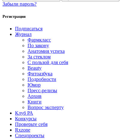
Забыли пароль?
Регистрация
Подписаться
Журнал
Фармкласс
По закону
Анатомия успеха
За стеклом
С пользой для себя
Beauty
Фитоазбука
Подробности
Юмор
Пресс-релизы
Архив
Книги
Вопрос эксперту
Клуб РА
Конкурсы
Проверьте себя
Rxzone
Спецпроекты