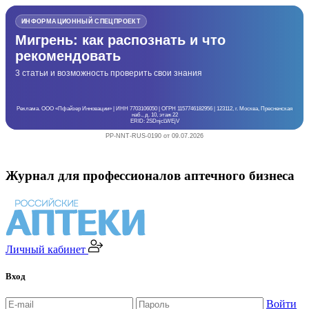
ИНФОРМАЦИОННЫЙ СПЕЦПРОЕКТ
Мигрень: как распознать и что
рекомендовать
3 статьи и возможность проверить свои знания
Реклама. ООО «Пфайзер Инновации» | ИНН 7703106050 | ОГРН 1157746182956 | 123112, г. Москва, Пресненская
наб., д. 10, этаж 22
ERID: 2SDnjcLWEjV
PP-NNT-RUS-0190 от 09.07.2026
Журнал для профессионалов аптечного бизнеса
Личный кабинет
Вход
Войти