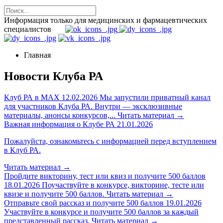
Информация только для медицинских и фармацевтических
специалистов
Главная
Новости Клуба РА
Клуб РА в MAX
12.02.2026
Мы запустили приватный канал
для участников Клуба РА. Внутри — эксклюзивные
материалы, анонсы конкурсов,...
Читать материал
→
Важная информация о Клубе РА
21.01.2026
Пожалуйста, ознакомьтесь с информацией перед вступлением
в Клуб РА.
Читать материал
→
Пройдите викторину, тест или квиз и получите 500 баллов
18.01.2026
Поучаствуйте в конкурсе, викторине, тесте или
квизе и получите 500 баллов.
Читать материал
→
Отправьте свой рассказ и получите 500 баллов
19.01.2026
Участвуйте в конкурсе и получите 500 баллов за каждый
представленный рассказ.
Читать материал
→