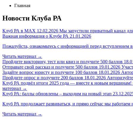
Главная
Новости Клуба РА
Клуб РА в MAX
12.02.2026
Мы запустили приватный канал для
Важная информация о Клубе РА
21.01.2026
Пожалуйста, ознакомьтесь с информацией перед вступлением в
Читать материал
→
Пройдите викторину, тест или квиз и получите 500 баллов
18.0
Отправьте свой рассказ и получите 500 баллов
19.01.2026
Участ
Задайте вопрос юристу и получите 100 баллов
18.01.2026
Автор
Пройдите опрос и получите 200 баллов
18.01.2026
Авторизуйтес
Клуб РА подвёл итоги 2025 года — вместе к новым вершинам!
материал
→
Клуб РА: баллы обновлены – выходим на новый этап
23.12.202
Клуб РА продолжает развиваться, и прямо сейчас мы работаем 
Читать материал
→