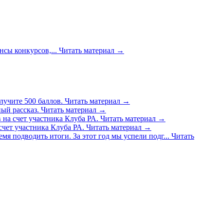
сы конкурсов,...
Читать материал
→
лучите 500 баллов.
Читать материал
→
ый рассказ.
Читать материал
→
 на счет участника Клуба РА.
Читать материал
→
счет участника Клуба РА.
Читать материал
→
емя подводить итоги. За этот год мы успели подг...
Читать