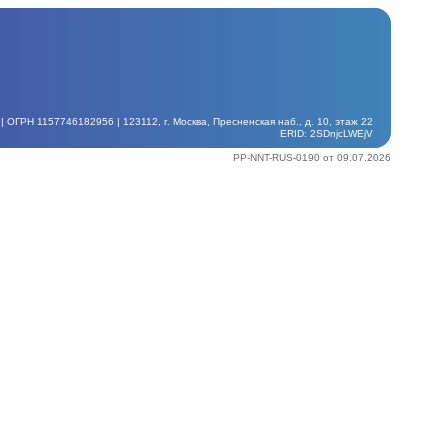
ГРН 1157746182956 | 123112, г. Москва, Пресненская наб., д. 10, этаж 22
ERID: 2SDnjcLWEjV
PP-NNT-RUS-0190 от 09.07.2026