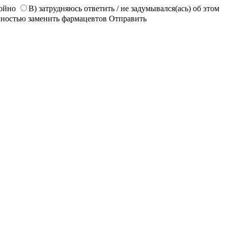
койно
В) затрудняюсь ответить / не задумывался(ась) об этом
лностью заменить фармацевтов
Отправить