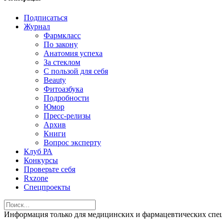
Подписаться
Журнал
Фармкласс
По закону
Анатомия успеха
За стеклом
С пользой для себя
Beauty
Фитоазбука
Подробности
Юмор
Пресс-релизы
Архив
Книги
Вопрос эксперту
Клуб РА
Конкурсы
Проверьте себя
Rxzone
Спецпроекты
Информация только для медицинских и фармацевтических 