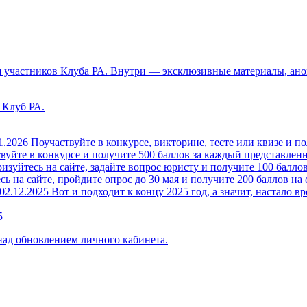
 участников Клуба РА. Внутри — эксклюзивные материалы, анон
 Клуб РА.
1.2026
Поучаствуйте в конкурсе, викторине, тесте или квизе и по
вуйте в конкурсе и получите 500 баллов за каждый представленн
изуйтесь на сайте, задайте вопрос юристу и получите 100 баллов
ь на сайте, пройдите опрос до 30 мая и получите 200 баллов на 
02.12.2025
Вот и подходит к концу 2025 год, а значит, настало вр
5
над обновлением личного кабинета.