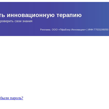
ать инновационную терапию
роверить свои знания
Реклама. ООО «Пфайзер Инновации» | ИНН 7703106050 | О
абыли пароль?