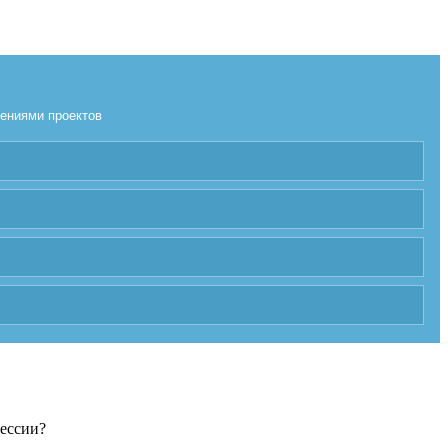
лениями проектов
фессии?