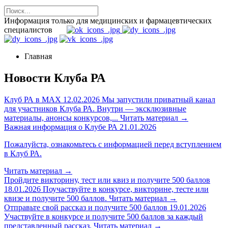
Информация только для медицинских и фармацевтических
специалистов
Главная
Новости Клуба РА
Клуб РА в MAX
12.02.2026
Мы запустили приватный канал
для участников Клуба РА. Внутри — эксклюзивные
материалы, анонсы конкурсов,...
Читать материал
→
Важная информация о Клубе РА
21.01.2026
Пожалуйста, ознакомьтесь с информацией перед вступлением
в Клуб РА.
Читать материал
→
Пройдите викторину, тест или квиз и получите 500 баллов
18.01.2026
Поучаствуйте в конкурсе, викторине, тесте или
квизе и получите 500 баллов.
Читать материал
→
Отправьте свой рассказ и получите 500 баллов
19.01.2026
Участвуйте в конкурсе и получите 500 баллов за каждый
представленный рассказ.
Читать материал
→