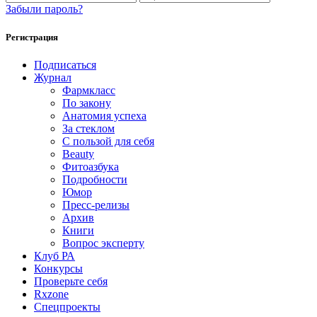
Забыли пароль?
Регистрация
Подписаться
Журнал
Фармкласс
По закону
Анатомия успеха
За стеклом
С пользой для себя
Beauty
Фитоазбука
Подробности
Юмор
Пресс-релизы
Архив
Книги
Вопрос эксперту
Клуб РА
Конкурсы
Проверьте себя
Rxzone
Спецпроекты