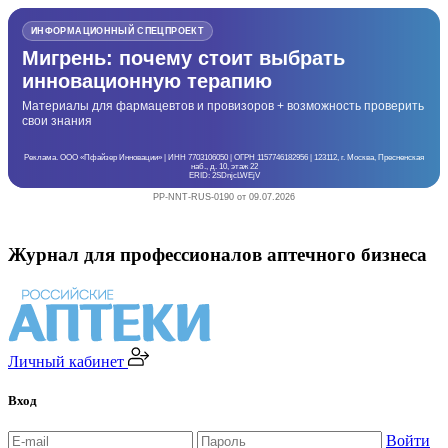
ИНФОРМАЦИОННЫЙ СПЕЦПРОЕКТ
Мигрень: почему стоит выбрать
инновационную терапию
Материалы для фармацевтов и провизоров + возможность проверить
свои знания
Реклама. ООО «Пфайзер Инновации» | ИНН 7703106050 | ОГРН 1157746182956 | 123112, г. Москва, Пресненская
наб., д. 10, этаж 22
ERID: 2SDnjcLWEjV
PP-NNT-RUS-0190 от 09.07.2026
Журнал для профессионалов аптечного бизнеса
Личный кабинет
Вход
Войти