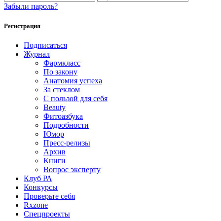
Забыли пароль?
Регистрация
Подписаться
Журнал
Фармкласс
По закону
Анатомия успеха
За стеклом
С пользой для себя
Beauty
Фитоазбука
Подробности
Юмор
Пресс-релизы
Архив
Книги
Вопрос эксперту
Клуб РА
Конкурсы
Проверьте себя
Rxzone
Спецпроекты