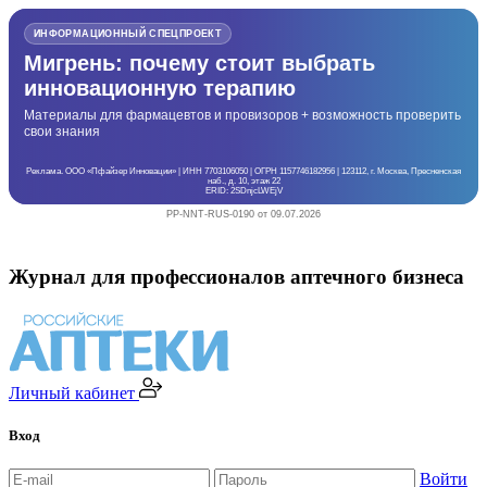
ИНФОРМАЦИОННЫЙ СПЕЦПРОЕКТ
Мигрень: почему стоит выбрать
инновационную терапию
Материалы для фармацевтов и провизоров + возможность проверить
свои знания
Реклама. ООО «Пфайзер Инновации» | ИНН 7703106050 | ОГРН 1157746182956 | 123112, г. Москва, Пресненская
наб., д. 10, этаж 22
ERID: 2SDnjcLWEjV
PP-NNT-RUS-0190 от 09.07.2026
Журнал для профессионалов аптечного бизнеса
Личный кабинет
Вход
Войти