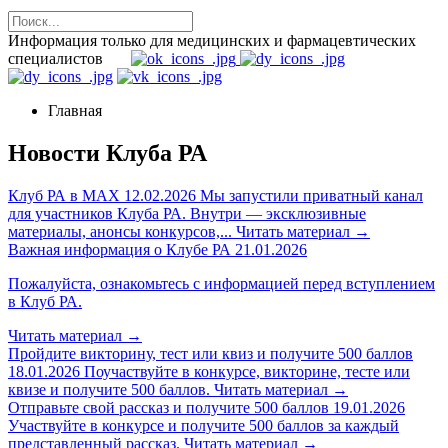
Информация только для медицинских и фармацевтических
специалистов
Главная
Новости Клуба РА
Клуб РА в MAX
12.02.2026
Мы запустили приватный канал
для участников Клуба РА. Внутри — эксклюзивные
материалы, анонсы конкурсов,...
Читать материал
→
Важная информация о Клубе РА
21.01.2026
Пожалуйста, ознакомьтесь с информацией перед вступлением
в Клуб РА.
Читать материал
→
Пройдите викторину, тест или квиз и получите 500 баллов
18.01.2026
Поучаствуйте в конкурсе, викторине, тесте или
квизе и получите 500 баллов.
Читать материал
→
Отправьте свой рассказ и получите 500 баллов
19.01.2026
Участвуйте в конкурсе и получите 500 баллов за каждый
представленный рассказ.
Читать материал
→