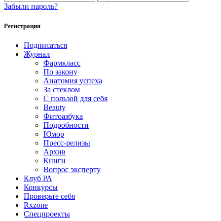
Забыли пароль?
Регистрация
Подписаться
Журнал
Фармкласс
По закону
Анатомия успеха
За стеклом
С пользой для себя
Beauty
Фитоазбука
Подробности
Юмор
Пресс-релизы
Архив
Книги
Вопрос эксперту
Клуб РА
Конкурсы
Проверьте себя
Rxzone
Спецпроекты