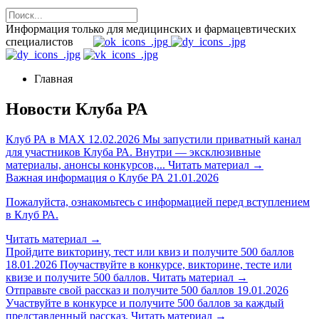
Информация только для медицинских и фармацевтических
специалистов
Главная
Новости Клуба РА
Клуб РА в MAX
12.02.2026
Мы запустили приватный канал
для участников Клуба РА. Внутри — эксклюзивные
материалы, анонсы конкурсов,...
Читать материал
→
Важная информация о Клубе РА
21.01.2026
Пожалуйста, ознакомьтесь с информацией перед вступлением
в Клуб РА.
Читать материал
→
Пройдите викторину, тест или квиз и получите 500 баллов
18.01.2026
Поучаствуйте в конкурсе, викторине, тесте или
квизе и получите 500 баллов.
Читать материал
→
Отправьте свой рассказ и получите 500 баллов
19.01.2026
Участвуйте в конкурсе и получите 500 баллов за каждый
представленный рассказ.
Читать материал
→