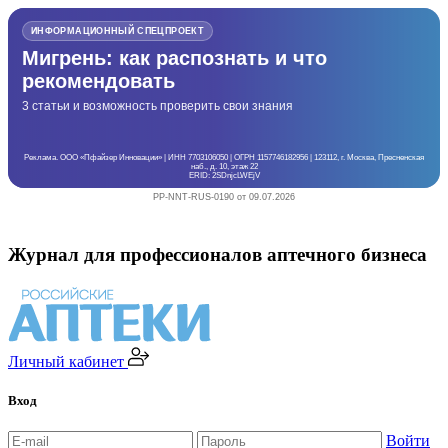
ИНФОРМАЦИОННЫЙ СПЕЦПРОЕКТ
Мигрень: как распознать и что
рекомендовать
3 статьи и возможность проверить свои знания
Реклама. ООО «Пфайзер Инновации» | ИНН 7703106050 | ОГРН 1157746182956 | 123112, г. Москва, Пресненская
наб., д. 10, этаж 22
ERID: 2SDnjcLWEjV
PP-NNT-RUS-0190 от 09.07.2026
Журнал для профессионалов аптечного бизнеса
Личный кабинет
Вход
Войти