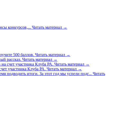
сы конкурсов,...
Читать материал
→
лучите 500 баллов.
Читать материал
→
ый рассказ.
Читать материал
→
 на счет участника Клуба РА.
Читать материал
→
счет участника Клуба РА.
Читать материал
→
емя подводить итоги. За этот год мы успели подг...
Читать