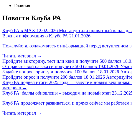
Главная
Новости Клуба РА
Клуб РА в MAX
12.02.2026
Мы запустили приватный канал для
Важная информация о Клубе РА
21.01.2026
Пожалуйста, ознакомьтесь с информацией перед вступлением в
Читать материал
→
Пройдите викторину, тест или квиз и получите 500 баллов
18.0
Отправьте свой рассказ и получите 500 баллов
19.01.2026
Участ
Задайте вопрос юристу и получите 100 баллов
18.01.2026
Автор
Пройдите опрос и получите 200 баллов
18.01.2026
Авторизуйтес
Клуб РА подвёл итоги 2025 года — вместе к новым вершинам!
материал
→
Клуб РА: баллы обновлены – выходим на новый этап
23.12.202
Клуб РА продолжает развиваться, и прямо сейчас мы работаем 
Читать материал
→