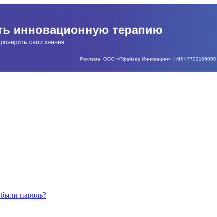
ать инновационную терапию
роверить свои знания
Реклама. ООО «Пфайзер Инновации» | ИНН 7703106050 | О
абыли пароль?