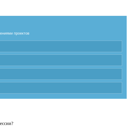
лениями проектов
фессии?