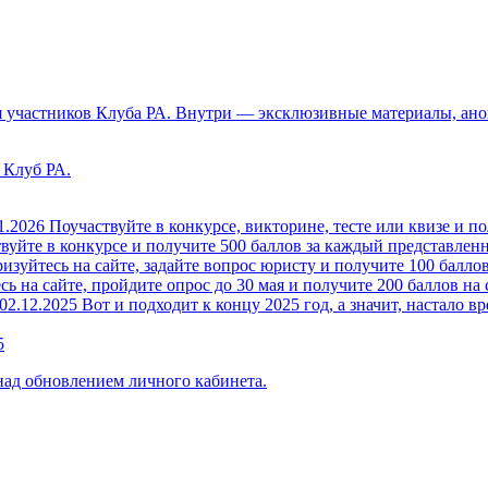
 участников Клуба РА. Внутри — эксклюзивные материалы, анон
 Клуб РА.
1.2026
Поучаствуйте в конкурсе, викторине, тесте или квизе и по
вуйте в конкурсе и получите 500 баллов за каждый представленн
изуйтесь на сайте, задайте вопрос юристу и получите 100 баллов
ь на сайте, пройдите опрос до 30 мая и получите 200 баллов на 
02.12.2025
Вот и подходит к концу 2025 год, а значит, настало вр
5
над обновлением личного кабинета.