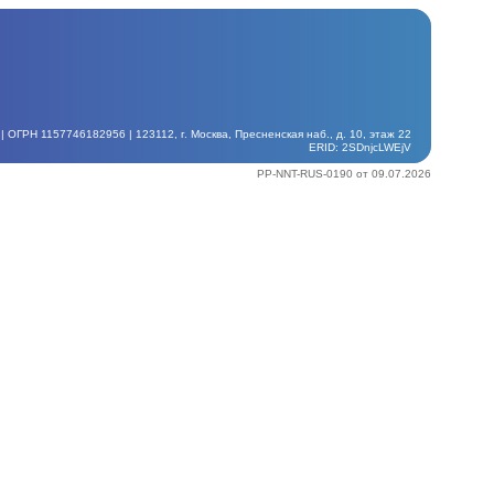
ГРН 1157746182956 | 123112, г. Москва, Пресненская наб., д. 10, этаж 22
ERID: 2SDnjcLWEjV
PP-NNT-RUS-0190 от 09.07.2026