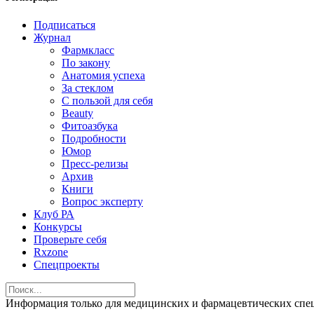
Подписаться
Журнал
Фармкласс
По закону
Анатомия успеха
За стеклом
С пользой для себя
Beauty
Фитоазбука
Подробности
Юмор
Пресс-релизы
Архив
Книги
Вопрос эксперту
Клуб РА
Конкурсы
Проверьте себя
Rxzone
Спецпроекты
Информация только для медицинских и фармацевтических 