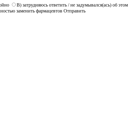
койно
В) затрудняюсь ответить / не задумывался(ась) об этом
лностью заменить фармацевтов
Отправить