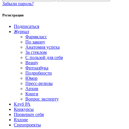
Забыли пароль?
Регистрация
Подписаться
Журнал
Фармкласс
По закону
Анатомия успеха
За стеклом
С пользой для себя
Beauty
Фитоазбука
Подробности
Юмор
Пресс-релизы
Архив
Книги
Вопрос эксперту
Клуб РА
Конкурсы
Проверьте себя
Rxzone
Спецпроекты