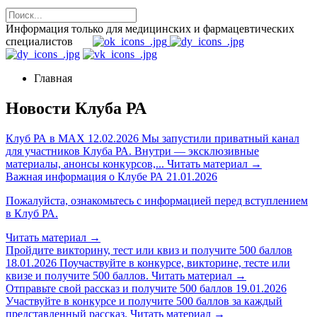
Информация только для медицинских и фармацевтических
специалистов
Главная
Новости Клуба РА
Клуб РА в MAX
12.02.2026
Мы запустили приватный канал
для участников Клуба РА. Внутри — эксклюзивные
материалы, анонсы конкурсов,...
Читать материал
→
Важная информация о Клубе РА
21.01.2026
Пожалуйста, ознакомьтесь с информацией перед вступлением
в Клуб РА.
Читать материал
→
Пройдите викторину, тест или квиз и получите 500 баллов
18.01.2026
Поучаствуйте в конкурсе, викторине, тесте или
квизе и получите 500 баллов.
Читать материал
→
Отправьте свой рассказ и получите 500 баллов
19.01.2026
Участвуйте в конкурсе и получите 500 баллов за каждый
представленный рассказ.
Читать материал
→