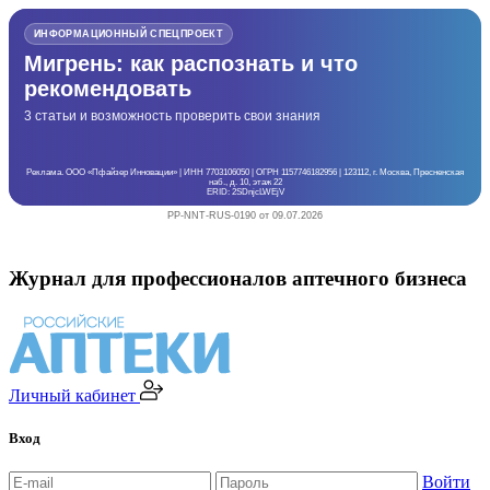
ИНФОРМАЦИОННЫЙ СПЕЦПРОЕКТ
Мигрень: как распознать и что
рекомендовать
3 статьи и возможность проверить свои знания
Реклама. ООО «Пфайзер Инновации» | ИНН 7703106050 | ОГРН 1157746182956 | 123112, г. Москва, Пресненская
наб., д. 10, этаж 22
ERID: 2SDnjcLWEjV
PP-NNT-RUS-0190 от 09.07.2026
Журнал для профессионалов аптечного бизнеса
Личный кабинет
Вход
Войти