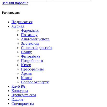
Забыли пароль?
Регистрация
Подписаться
Журнал
Фармкласс
По закону
Анатомия успеха
За стеклом
С пользой для себя
Beauty
Фитоазбука
Подробности
Юмор
Пресс-релизы
Архив
Книги
Вопрос эксперту
Клуб РА
Конкурсы
Проверьте себя
Rxzone
Спецпроекты