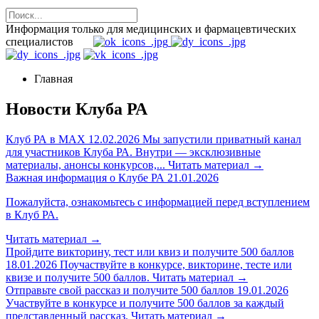
Информация только для медицинских и фармацевтических
специалистов
Главная
Новости Клуба РА
Клуб РА в MAX
12.02.2026
Мы запустили приватный канал
для участников Клуба РА. Внутри — эксклюзивные
материалы, анонсы конкурсов,...
Читать материал
→
Важная информация о Клубе РА
21.01.2026
Пожалуйста, ознакомьтесь с информацией перед вступлением
в Клуб РА.
Читать материал
→
Пройдите викторину, тест или квиз и получите 500 баллов
18.01.2026
Поучаствуйте в конкурсе, викторине, тесте или
квизе и получите 500 баллов.
Читать материал
→
Отправьте свой рассказ и получите 500 баллов
19.01.2026
Участвуйте в конкурсе и получите 500 баллов за каждый
представленный рассказ.
Читать материал
→