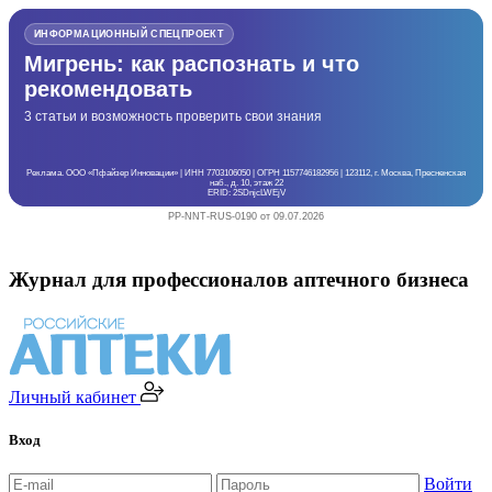
ИНФОРМАЦИОННЫЙ СПЕЦПРОЕКТ
Мигрень: как распознать и что
рекомендовать
3 статьи и возможность проверить свои знания
Реклама. ООО «Пфайзер Инновации» | ИНН 7703106050 | ОГРН 1157746182956 | 123112, г. Москва, Пресненская
наб., д. 10, этаж 22
ERID: 2SDnjcLWEjV
PP-NNT-RUS-0190 от 09.07.2026
Журнал для профессионалов аптечного бизнеса
Личный кабинет
Вход
Войти