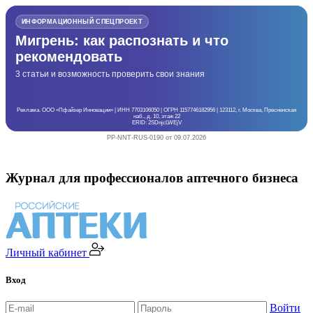
ИНФОРМАЦИОННЫЙ СПЕЦПРОЕКТ
Мигрень: как распознать и что
рекомендовать
3 статьи и возможность проверить свои знания
Реклама. ООО «Пфайзер Инновации» | ИНН 7703106050 | ОГРН 1157746182956 | 123112, г. Москва, Пресненская
наб., д. 10, этаж 22
ERID: 2SDnjcLWEjV
PP-NNT-RUS-0190 от 09.07.2026
Журнал для профессионалов аптечного бизнеса
Личный кабинет
Вход
Войти