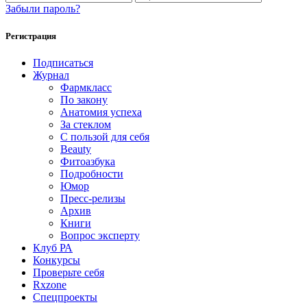
Забыли пароль?
Регистрация
Подписаться
Журнал
Фармкласс
По закону
Анатомия успеха
За стеклом
С пользой для себя
Beauty
Фитоазбука
Подробности
Юмор
Пресс-релизы
Архив
Книги
Вопрос эксперту
Клуб РА
Конкурсы
Проверьте себя
Rxzone
Спецпроекты