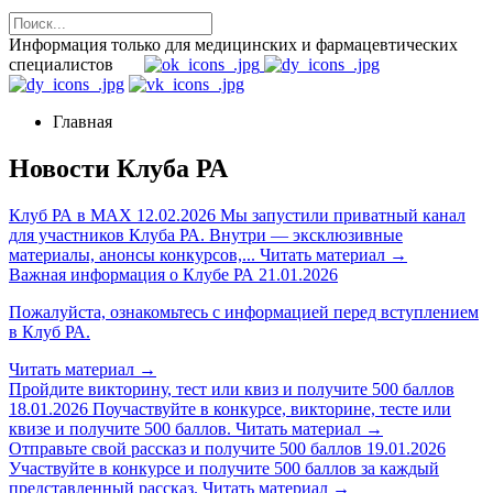
Информация только для медицинских и фармацевтических
специалистов
Главная
Новости Клуба РА
Клуб РА в MAX
12.02.2026
Мы запустили приватный канал
для участников Клуба РА. Внутри — эксклюзивные
материалы, анонсы конкурсов,...
Читать материал
→
Важная информация о Клубе РА
21.01.2026
Пожалуйста, ознакомьтесь с информацией перед вступлением
в Клуб РА.
Читать материал
→
Пройдите викторину, тест или квиз и получите 500 баллов
18.01.2026
Поучаствуйте в конкурсе, викторине, тесте или
квизе и получите 500 баллов.
Читать материал
→
Отправьте свой рассказ и получите 500 баллов
19.01.2026
Участвуйте в конкурсе и получите 500 баллов за каждый
представленный рассказ.
Читать материал
→