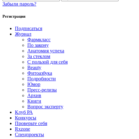
Забыли пароль?
Регистрация
Подписаться
Журнал
Фармкласс
По закону
Анатомия успеха
За стеклом
С пользой для себя
Beauty
Фитоазбука
Подробности
Юмор
Пресс-релизы
Архив
Книги
Вопрос эксперту
Клуб РА
Конкурсы
Проверьте себя
Rxzone
Спецпроекты