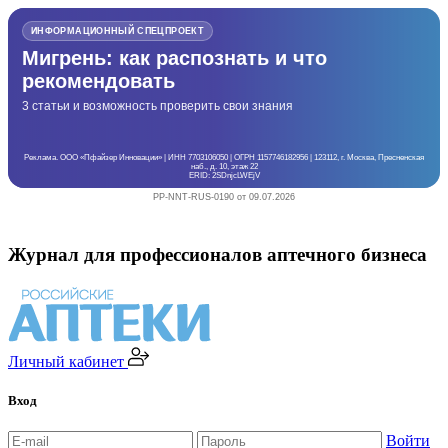
ИНФОРМАЦИОННЫЙ СПЕЦПРОЕКТ
Мигрень: как распознать и что
рекомендовать
3 статьи и возможность проверить свои знания
Реклама. ООО «Пфайзер Инновации» | ИНН 7703106050 | ОГРН 1157746182956 | 123112, г. Москва, Пресненская
наб., д. 10, этаж 22
ERID: 2SDnjcLWEjV
PP-NNT-RUS-0190 от 09.07.2026
Журнал для профессионалов аптечного бизнеса
Личный кабинет
Вход
Войти