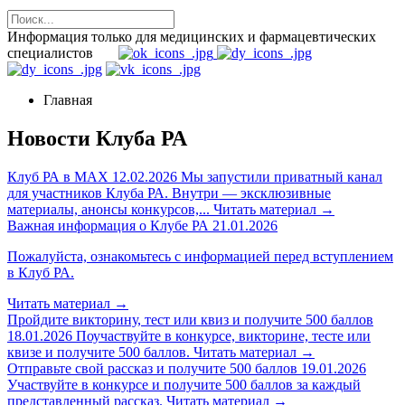
Информация только для медицинских и фармацевтических
специалистов
Главная
Новости Клуба РА
Клуб РА в MAX
12.02.2026
Мы запустили приватный канал
для участников Клуба РА. Внутри — эксклюзивные
материалы, анонсы конкурсов,...
Читать материал
→
Важная информация о Клубе РА
21.01.2026
Пожалуйста, ознакомьтесь с информацией перед вступлением
в Клуб РА.
Читать материал
→
Пройдите викторину, тест или квиз и получите 500 баллов
18.01.2026
Поучаствуйте в конкурсе, викторине, тесте или
квизе и получите 500 баллов.
Читать материал
→
Отправьте свой рассказ и получите 500 баллов
19.01.2026
Участвуйте в конкурсе и получите 500 баллов за каждый
представленный рассказ.
Читать материал
→